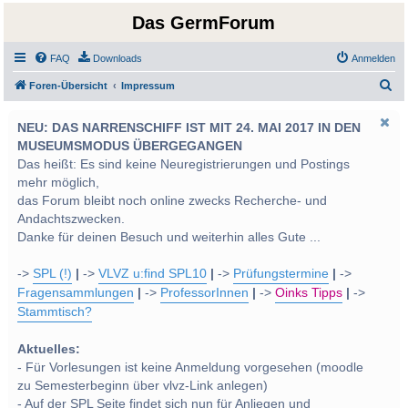
Das GermForum
FAQ
Downloads
Anmelden
S
Foren-Übersicht
Impressum
u
NEU: DAS NARRENSCHIFF IST MIT 24. MAI 2017 IN DEN
c
MUSEUMSMODUS ÜBERGEGANGEN
h
Das heißt: Es sind keine Neuregistrierungen und Postings
e
mehr möglich,
das Forum bleibt noch online zwecks Recherche- und
Andachtszwecken.
Danke für deinen Besuch und weiterhin alles Gute ...
->
SPL (!)
|
->
VLVZ u:find SPL10
|
->
Prüfungstermine
|
->
Fragensammlungen
|
->
ProfessorInnen
|
->
Oinks Tipps
|
->
Stammtisch?
Aktuelles:
- Für Vorlesungen ist keine Anmeldung vorgesehen (moodle
zu Semesterbeginn über vlvz-Link anlegen)
- Auf der SPL Seite findet sich nun für Anliegen und