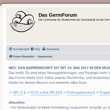
Das GermForum
Die Community für Studierende der Germanistik an der Uni
Schnellzugriff
FAQ
Downloads
Foren-Übersicht
Impressum
NEU: DAS NARRENSCHIFF IST MIT 24. MAI 2017 IN DEN
Das heißt: Es sind keine Neuregistrierungen und Postings mehr 
das Forum bleibt noch online zwecks Recherche- und Andachtsz
Danke für deinen Besuch und weiterhin alles Gute ...
->
SPL (!)
|
->
VLVZ u:find SPL10
|
->
Prüfungstermine
|
->
Frage
Aktuelles:
- Für Vorlesungen ist keine Anmeldung vorgesehen (moodle zu S