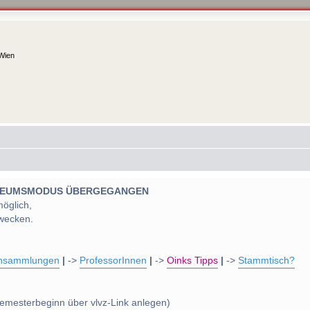
 Wien
 MUSEUMSMODUS ÜBERGEGANGEN
möglich,
wecken.
nsammlungen
|
->
ProfessorInnen
|
->
Oinks Tipps
|
->
Stammtisch?
emesterbeginn über vlvz-Link anlegen)