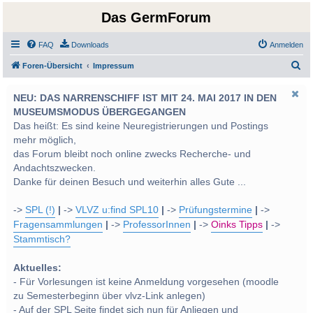
Das GermForum
FAQ
Downloads
Anmelden
S
Foren-Übersicht
Impressum
u
NEU: DAS NARRENSCHIFF IST MIT 24. MAI 2017 IN DEN
c
MUSEUMSMODUS ÜBERGEGANGEN
h
Das heißt: Es sind keine Neuregistrierungen und Postings
e
mehr möglich,
das Forum bleibt noch online zwecks Recherche- und
Andachtszwecken.
Danke für deinen Besuch und weiterhin alles Gute ...
->
SPL (!)
|
->
VLVZ u:find SPL10
|
->
Prüfungstermine
|
->
Fragensammlungen
|
->
ProfessorInnen
|
->
Oinks Tipps
|
->
Stammtisch?
Aktuelles:
- Für Vorlesungen ist keine Anmeldung vorgesehen (moodle
zu Semesterbeginn über vlvz-Link anlegen)
- Auf der SPL Seite findet sich nun für Anliegen und