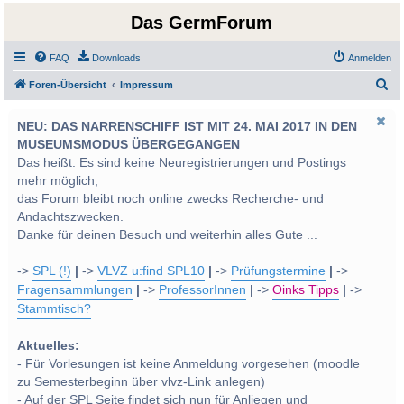
Das GermForum
FAQ
Downloads
Anmelden
S
Foren-Übersicht
Impressum
u
NEU: DAS NARRENSCHIFF IST MIT 24. MAI 2017 IN DEN
c
MUSEUMSMODUS ÜBERGEGANGEN
h
Das heißt: Es sind keine Neuregistrierungen und Postings
e
mehr möglich,
das Forum bleibt noch online zwecks Recherche- und
Andachtszwecken.
Danke für deinen Besuch und weiterhin alles Gute ...
->
SPL (!)
|
->
VLVZ u:find SPL10
|
->
Prüfungstermine
|
->
Fragensammlungen
|
->
ProfessorInnen
|
->
Oinks Tipps
|
->
Stammtisch?
Aktuelles:
- Für Vorlesungen ist keine Anmeldung vorgesehen (moodle
zu Semesterbeginn über vlvz-Link anlegen)
- Auf der SPL Seite findet sich nun für Anliegen und