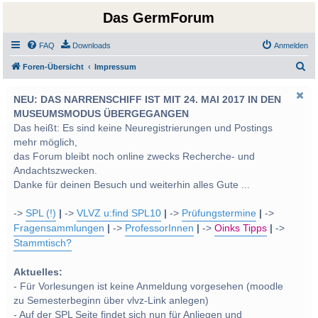
Das GermForum
FAQ
Downloads
Anmelden
S
Foren-Übersicht
Impressum
u
NEU: DAS NARRENSCHIFF IST MIT 24. MAI 2017 IN DEN
c
MUSEUMSMODUS ÜBERGEGANGEN
h
Das heißt: Es sind keine Neuregistrierungen und Postings
e
mehr möglich,
das Forum bleibt noch online zwecks Recherche- und
Andachtszwecken.
Danke für deinen Besuch und weiterhin alles Gute ...
->
SPL (!)
|
->
VLVZ u:find SPL10
|
->
Prüfungstermine
|
->
Fragensammlungen
|
->
ProfessorInnen
|
->
Oinks Tipps
|
->
Stammtisch?
Aktuelles:
- Für Vorlesungen ist keine Anmeldung vorgesehen (moodle
zu Semesterbeginn über vlvz-Link anlegen)
- Auf der SPL Seite findet sich nun für Anliegen und