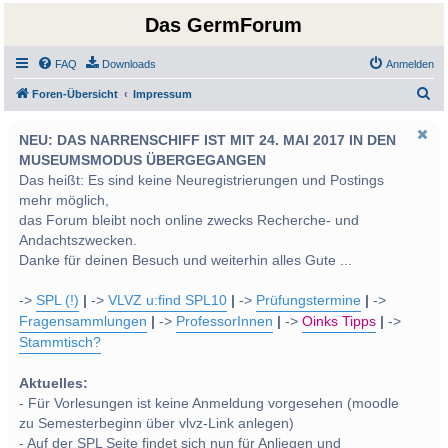
Das GermForum
FAQ
Downloads
Anmelden
S
Foren-Übersicht
Impressum
u
NEU: DAS NARRENSCHIFF IST MIT 24. MAI 2017 IN DEN
c
MUSEUMSMODUS ÜBERGEGANGEN
h
Das heißt: Es sind keine Neuregistrierungen und Postings
e
mehr möglich,
das Forum bleibt noch online zwecks Recherche- und
Andachtszwecken.
Danke für deinen Besuch und weiterhin alles Gute ...
->
SPL (!)
|
->
VLVZ u:find SPL10
|
->
Prüfungstermine
|
->
Fragensammlungen
|
->
ProfessorInnen
|
->
Oinks Tipps
|
->
Stammtisch?
Aktuelles:
- Für Vorlesungen ist keine Anmeldung vorgesehen (moodle
zu Semesterbeginn über vlvz-Link anlegen)
- Auf der SPL Seite findet sich nun für Anliegen und