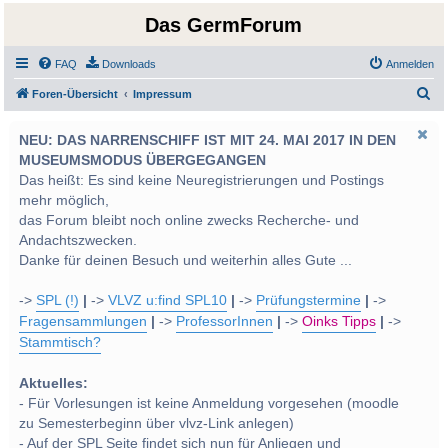
Das GermForum
FAQ
Downloads
Anmelden
S
Foren-Übersicht
Impressum
u
NEU: DAS NARRENSCHIFF IST MIT 24. MAI 2017 IN DEN
c
MUSEUMSMODUS ÜBERGEGANGEN
h
Das heißt: Es sind keine Neuregistrierungen und Postings
e
mehr möglich,
das Forum bleibt noch online zwecks Recherche- und
Andachtszwecken.
Danke für deinen Besuch und weiterhin alles Gute ...
->
SPL (!)
|
->
VLVZ u:find SPL10
|
->
Prüfungstermine
|
->
Fragensammlungen
|
->
ProfessorInnen
|
->
Oinks Tipps
|
->
Stammtisch?
Aktuelles:
- Für Vorlesungen ist keine Anmeldung vorgesehen (moodle
zu Semesterbeginn über vlvz-Link anlegen)
- Auf der SPL Seite findet sich nun für Anliegen und