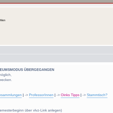
 Wien
 MUSEUMSMODUS ÜBERGEGANGEN
möglich,
wecken.
nsammlungen
|
->
ProfessorInnen
|
->
Oinks Tipps
|
->
Stammtisch?
emesterbeginn über vlvz-Link anlegen)