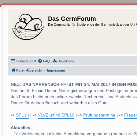
Das GermForum
Die Community für Studierende der Germanistik an der Uni
Schnellzugriff
FAQ
Downloads
Foren-Übersicht
Impressum
NEU: DAS NARRENSCHIFF IST MIT 24. MAI 2017 IN DEN
Das heißt: Es sind keine Neuregistrierungen und Postings mehr 
das Forum bleibt noch online zwecks Recherche- und Andachtsz
Danke für deinen Besuch und weiterhin alles Gute ...
->
SPL (!)
|
->
VLVZ u:find SPL10
|
->
Prüfungstermine
|
->
Frage
Aktuelles:
- Für Vorlesungen ist keine Anmeldung vorgesehen (moodle zu S