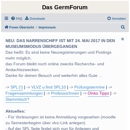
Das GermForum
FAQ
Downloads
Anmelden
S
Foren-Übersicht
Impressum
u
NEU: DAS NARRENSCHIFF IST MIT 24. MAI 2017 IN DEN
c
MUSEUMSMODUS ÜBERGEGANGEN
h
Das heißt: Es sind keine Neuregistrierungen und Postings
e
mehr möglich,
das Forum bleibt noch online zwecks Recherche- und
Andachtszwecken.
Danke für deinen Besuch und weiterhin alles Gute ...
->
SPL (!)
|
->
VLVZ u:find SPL10
|
->
Prüfungstermine
|
->
Fragensammlungen
|
->
ProfessorInnen
|
->
Oinks Tipps
|
->
Stammtisch?
Aktuelles:
- Für Vorlesungen ist keine Anmeldung vorgesehen (moodle
zu Semesterbeginn über vlvz-Link anlegen)
- Auf der SPL Seite findet sich nun für Anliegen und