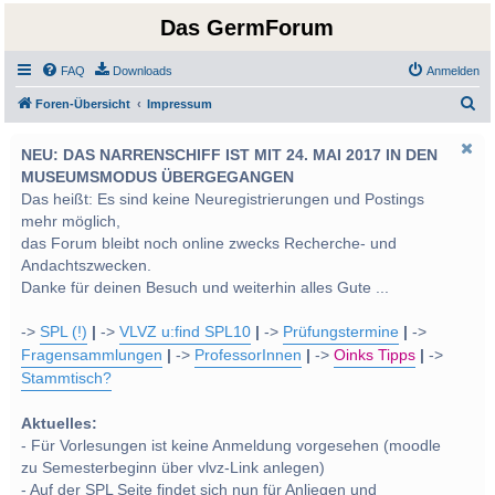
Das GermForum
FAQ
Downloads
Anmelden
S
Foren-Übersicht
Impressum
u
NEU: DAS NARRENSCHIFF IST MIT 24. MAI 2017 IN DEN
c
MUSEUMSMODUS ÜBERGEGANGEN
h
Das heißt: Es sind keine Neuregistrierungen und Postings
e
mehr möglich,
das Forum bleibt noch online zwecks Recherche- und
Andachtszwecken.
Danke für deinen Besuch und weiterhin alles Gute ...
->
SPL (!)
|
->
VLVZ u:find SPL10
|
->
Prüfungstermine
|
->
Fragensammlungen
|
->
ProfessorInnen
|
->
Oinks Tipps
|
->
Stammtisch?
Aktuelles:
- Für Vorlesungen ist keine Anmeldung vorgesehen (moodle
zu Semesterbeginn über vlvz-Link anlegen)
- Auf der SPL Seite findet sich nun für Anliegen und