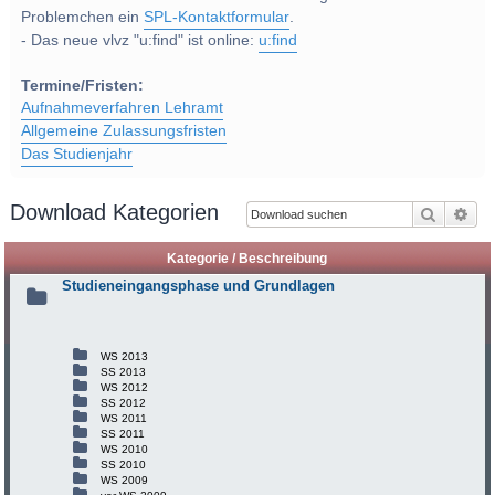
Problemchen ein
SPL-Kontaktformular
.
- Das neue vlvz "u:find" ist online:
u:find
Termine/Fristen:
Aufnahmeverfahren Lehramt
Allgemeine Zulassungsfristen
Das Studienjahr
Download Kategorien
Suche
Erw
Kategorie / Beschreibung
Studieneingangsphase und Grundlagen
WS 2013
SS 2013
WS 2012
SS 2012
WS 2011
SS 2011
WS 2010
SS 2010
WS 2009