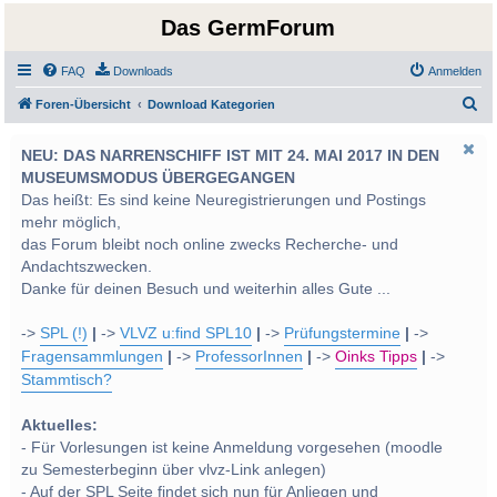
Das GermForum
FAQ
Downloads
Anmelden
S
Foren-Übersicht
Download Kategorien
u
NEU: DAS NARRENSCHIFF IST MIT 24. MAI 2017 IN DEN
c
MUSEUMSMODUS ÜBERGEGANGEN
h
Das heißt: Es sind keine Neuregistrierungen und Postings
e
mehr möglich,
das Forum bleibt noch online zwecks Recherche- und
Andachtszwecken.
Danke für deinen Besuch und weiterhin alles Gute ...
->
SPL (!)
|
->
VLVZ u:find SPL10
|
->
Prüfungstermine
|
->
Fragensammlungen
|
->
ProfessorInnen
|
->
Oinks Tipps
|
->
Stammtisch?
Aktuelles:
- Für Vorlesungen ist keine Anmeldung vorgesehen (moodle
zu Semesterbeginn über vlvz-Link anlegen)
- Auf der SPL Seite findet sich nun für Anliegen und