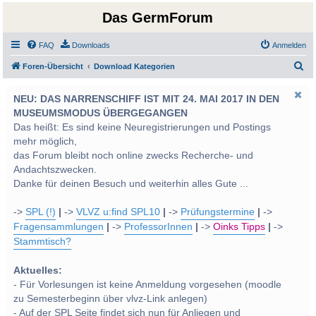
Das GermForum
FAQ
Downloads
Anmelden
S
Foren-Übersicht
Download Kategorien
u
NEU: DAS NARRENSCHIFF IST MIT 24. MAI 2017 IN DEN
c
MUSEUMSMODUS ÜBERGEGANGEN
h
Das heißt: Es sind keine Neuregistrierungen und Postings
e
mehr möglich,
das Forum bleibt noch online zwecks Recherche- und
Andachtszwecken.
Danke für deinen Besuch und weiterhin alles Gute ...
->
SPL (!)
|
->
VLVZ u:find SPL10
|
->
Prüfungstermine
|
->
Fragensammlungen
|
->
ProfessorInnen
|
->
Oinks Tipps
|
->
Stammtisch?
Aktuelles:
- Für Vorlesungen ist keine Anmeldung vorgesehen (moodle
zu Semesterbeginn über vlvz-Link anlegen)
- Auf der SPL Seite findet sich nun für Anliegen und