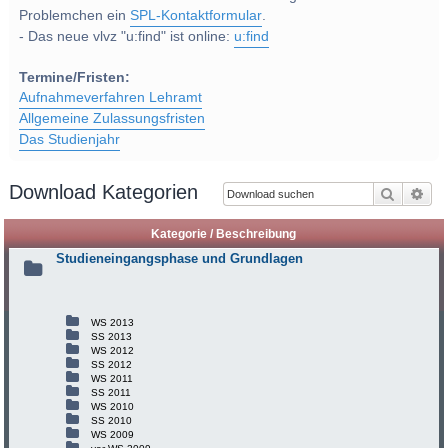
Problemchen ein
SPL-Kontaktformular
.
- Das neue vlvz "u:find" ist online:
u:find
Termine/Fristen:
Aufnahmeverfahren Lehramt
Allgemeine Zulassungsfristen
Das Studienjahr
Download Kategorien
Suche
Erw
Kategorie / Beschreibung
Studieneingangsphase und Grundlagen
WS 2013
SS 2013
WS 2012
SS 2012
WS 2011
SS 2011
WS 2010
SS 2010
WS 2009