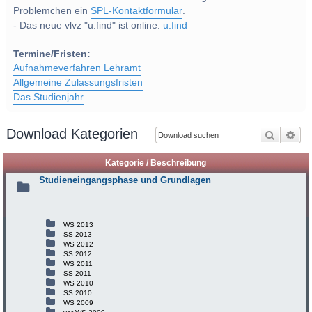
Problemchen ein
SPL-Kontaktformular
.
- Das neue vlvz "u:find" ist online:
u:find
Termine/Fristen:
Aufnahmeverfahren Lehramt
Allgemeine Zulassungsfristen
Das Studienjahr
Download Kategorien
Suche
Erw
Kategorie / Beschreibung
Studieneingangsphase und Grundlagen
WS 2013
SS 2013
WS 2012
SS 2012
WS 2011
SS 2011
WS 2010
SS 2010
WS 2009