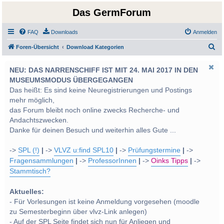
Das GermForum
FAQ
Downloads
Anmelden
S
Foren-Übersicht
Download Kategorien
u
NEU: DAS NARRENSCHIFF IST MIT 24. MAI 2017 IN DEN
c
MUSEUMSMODUS ÜBERGEGANGEN
h
Das heißt: Es sind keine Neuregistrierungen und Postings
e
mehr möglich,
das Forum bleibt noch online zwecks Recherche- und
Andachtszwecken.
Danke für deinen Besuch und weiterhin alles Gute ...
->
SPL (!)
|
->
VLVZ u:find SPL10
|
->
Prüfungstermine
|
->
Fragensammlungen
|
->
ProfessorInnen
|
->
Oinks Tipps
|
->
Stammtisch?
Aktuelles:
- Für Vorlesungen ist keine Anmeldung vorgesehen (moodle
zu Semesterbeginn über vlvz-Link anlegen)
- Auf der SPL Seite findet sich nun für Anliegen und