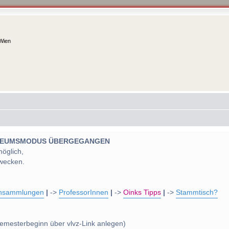
 Wien
 MUSEUMSMODUS ÜBERGEGANGEN
möglich,
wecken.
nsammlungen
|
->
ProfessorInnen
|
->
Oinks Tipps
|
->
Stammtisch?
emesterbeginn über vlvz-Link anlegen)