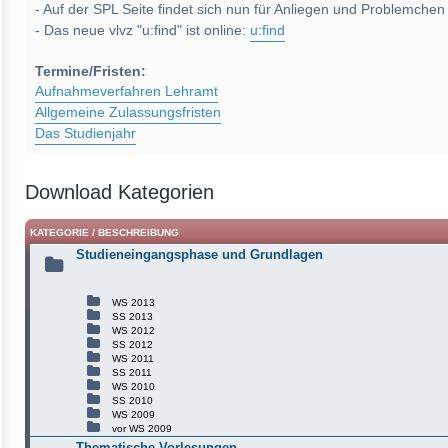
- Auf der SPL Seite findet sich nun für Anliegen und Problemchen
- Das neue vlvz "u:find" ist online:
u:find
Termine/Fristen:
Aufnahmeverfahren Lehramt
Allgemeine Zulassungsfristen
Das Studienjahr
Download Kategorien
KATEGORIE / BESCHREIBUNG
Studieneingangsphase und Grundlagen
WS 2013
SS 2013
WS 2012
SS 2012
WS 2011
SS 2011
WS 2010
SS 2010
WS 2009
vor WS 2009
Thematische Vorlesungen