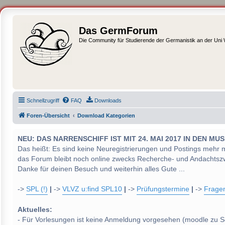
Das GermForum
Die Community für Studierende der Germanistik an der Uni
Schnellzugriff
FAQ
Downloads
Foren-Übersicht
Download Kategorien
NEU: DAS NARRENSCHIFF IST MIT 24. MAI 2017 IN DEN
Das heißt: Es sind keine Neuregistrierungen und Postings mehr 
das Forum bleibt noch online zwecks Recherche- und Andachtsz
Danke für deinen Besuch und weiterhin alles Gute ...
->
SPL (!)
|
->
VLVZ u:find SPL10
|
->
Prüfungstermine
|
->
Frage
Aktuelles:
- Für Vorlesungen ist keine Anmeldung vorgesehen (moodle zu S