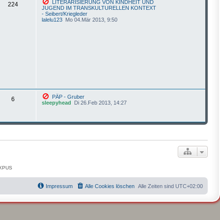
LITERARISIERUNG VON KINDHEIT UND
224
JUGEND IM TRANSKULTURELLEN KONTEXT
- Seibert/Kriegleder
lalelu123
Mo 04.Mär 2013, 9:50
PÄP - Gruber
6
sleepyhead
Di 26.Feb 2013, 14:27
OXPUS
Impressum
Alle Cookies löschen
Alle Zeiten sind
UTC+02:00