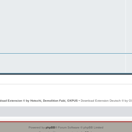
load Extension © by Hotschi, Demolition Fabi, OXPUS
• Download Extension Deutsch © by 
Powered by
phpBB
® Forum Software © phpBB Limited