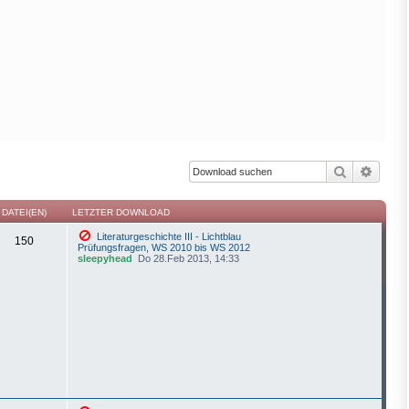
Suche
Erweit
DATEI(EN)
LETZTER DOWNLOAD
Literaturgeschichte III - Lichtblau
150
Prüfungsfragen, WS 2010 bis WS 2012
sleepyhead
Do 28.Feb 2013, 14:33