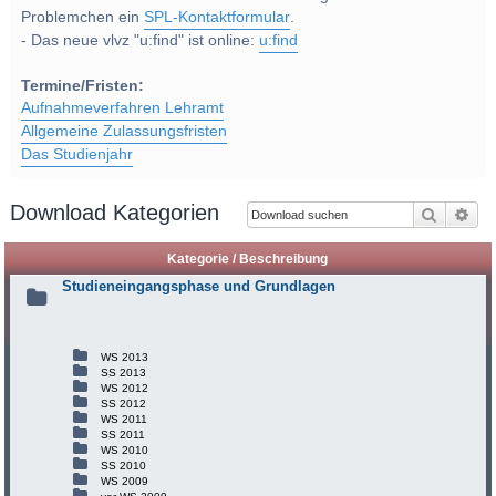
Problemchen ein
SPL-Kontaktformular
.
- Das neue vlvz "u:find" ist online:
u:find
Termine/Fristen:
Aufnahmeverfahren Lehramt
Allgemeine Zulassungsfristen
Das Studienjahr
Download Kategorien
Suche
Erw
Kategorie / Beschreibung
Studieneingangsphase und Grundlagen
WS 2013
SS 2013
WS 2012
SS 2012
WS 2011
SS 2011
WS 2010
SS 2010
WS 2009