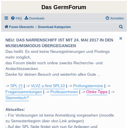
Das GermForum
FAQ
Downloads
Anmelden
S
Foren-Übersicht
Download Kategorien
u
NEU: DAS NARRENSCHIFF IST MIT 24. MAI 2017 IN DEN
c
MUSEUMSMODUS ÜBERGEGANGEN
h
Das heißt: Es sind keine Neuregistrierungen und Postings
e
mehr möglich,
das Forum bleibt noch online zwecks Recherche- und
Andachtszwecken.
Danke für deinen Besuch und weiterhin alles Gute ...
->
SPL (!)
|
->
VLVZ u:find SPL10
|
->
Prüfungstermine
|
->
Fragensammlungen
|
->
ProfessorInnen
|
->
Oinks Tipps
|
->
Stammtisch?
Aktuelles:
- Für Vorlesungen ist keine Anmeldung vorgesehen (moodle
zu Semesterbeginn über vlvz-Link anlegen)
- Auf der SPL Seite findet sich nun für Anliegen und