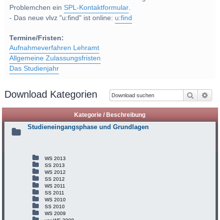
Problemchen ein
SPL-Kontaktformular
.
- Das neue vlvz "u:find" ist online:
u:find
Termine/Fristen:
Aufnahmeverfahren Lehramt
Allgemeine Zulassungsfristen
Das Studienjahr
Download Kategorien
Suche
Erw
Kategorie / Beschreibung
Studieneingangsphase und Grundlagen
WS 2013
SS 2013
WS 2012
SS 2012
WS 2011
SS 2011
WS 2010
SS 2010
WS 2009