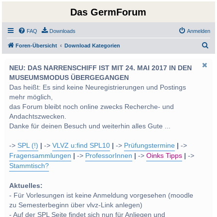
Das GermForum
FAQ
Downloads
Anmelden
S
Foren-Übersicht
Download Kategorien
u
NEU: DAS NARRENSCHIFF IST MIT 24. MAI 2017 IN DEN
c
MUSEUMSMODUS ÜBERGEGANGEN
h
Das heißt: Es sind keine Neuregistrierungen und Postings
e
mehr möglich,
das Forum bleibt noch online zwecks Recherche- und
Andachtszwecken.
Danke für deinen Besuch und weiterhin alles Gute ...
->
SPL (!)
|
->
VLVZ u:find SPL10
|
->
Prüfungstermine
|
->
Fragensammlungen
|
->
ProfessorInnen
|
->
Oinks Tipps
|
->
Stammtisch?
Aktuelles:
- Für Vorlesungen ist keine Anmeldung vorgesehen (moodle
zu Semesterbeginn über vlvz-Link anlegen)
- Auf der SPL Seite findet sich nun für Anliegen und