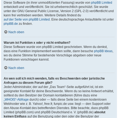
Diese Software (in ihrer unmodifizierten Fassung) wurde von
phpBB Limited
entwickelt und veröffentlicht. Sie ist urheberrechtlich geschützt. Sie wurde
unter der GNU General Public License, Version 2 (GPL-2.0) veröffentlicht und
kann frei vertrieben werden. Weitere Details findest du
auf der Seite von phpBB Limited
. Eine deutschsprachige Anlaufstelle ist unter
phpBB.de
zu finden.
Nach oben
Warum ist Funktion x oder y nicht enthalten?
Diese Software wurde von phpBB Limited geschrieben. Wenn du denkst,
dass eine Funktion implementiert werden sollte, dann besuche
phpBB Ideas
,
wo du deine Stimme für bestehende Vorschläge abgeben oder neue
Funktionen vorschlagen kannst.
Nach oben
An wen soll ich mich wenden, falls es Beschwerden oder juristische
Anfragen zu diesem Forum gibt?
Jeder Administrator, der auf der „Das Team“-Seite aufgeführt ist, ist ein
geeigneter Kontakt für deine Beschwerde. Wenn du so keine Antwort erhältst,
solltest du den Besitzer der Domain kontaktieren (führe dazu eine
„WHOIS“-Abfrage
durch) oder — falls diese Seite bei einem kostenlosen
Webhoster wie z. B. Yahoo!, free.fr, funpic.de usw. liegt — den Support oder
den Abuse-Kontakt des betreffenden Dienstes. Bitte beachte, dass phpBB
Limited (phpBB.com) und phpBB Deutschland e. V. (phpBB.de)
absolut
keinen Einfluss
auf die Benutzung oder den oder die Benutzer der