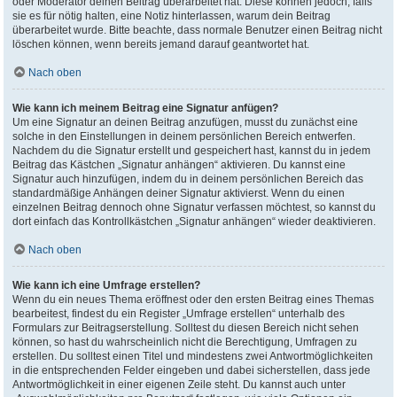
oder Moderator deinen Beitrag überarbeitet hat. Diese können jedoch, falls
sie es für nötig halten, eine Notiz hinterlassen, warum dein Beitrag
überarbeitet wurde. Bitte beachte, dass normale Benutzer einen Beitrag nicht
löschen können, wenn bereits jemand darauf geantwortet hat.
Nach oben
Wie kann ich meinem Beitrag eine Signatur anfügen?
Um eine Signatur an deinen Beitrag anzufügen, musst du zunächst eine
solche in den Einstellungen in deinem persönlichen Bereich entwerfen.
Nachdem du die Signatur erstellt und gespeichert hast, kannst du in jedem
Beitrag das Kästchen „Signatur anhängen“ aktivieren. Du kannst eine
Signatur auch hinzufügen, indem du in deinem persönlichen Bereich das
standardmäßige Anhängen deiner Signatur aktivierst. Wenn du einen
einzelnen Beitrag dennoch ohne Signatur verfassen möchtest, so kannst du
dort einfach das Kontrollkästchen „Signatur anhängen“ wieder deaktivieren.
Nach oben
Wie kann ich eine Umfrage erstellen?
Wenn du ein neues Thema eröffnest oder den ersten Beitrag eines Themas
bearbeitest, findest du ein Register „Umfrage erstellen“ unterhalb des
Formulars zur Beitragserstellung. Solltest du diesen Bereich nicht sehen
können, so hast du wahrscheinlich nicht die Berechtigung, Umfragen zu
erstellen. Du solltest einen Titel und mindestens zwei Antwortmöglichkeiten
in die entsprechenden Felder eingeben und dabei sicherstellen, dass jede
Antwortmöglichkeit in einer eigenen Zeile steht. Du kannst auch unter