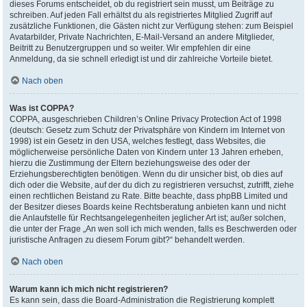
dieses Forums entscheidet, ob du registriert sein musst, um Beiträge zu
schreiben. Auf jeden Fall erhältst du als registriertes Mitglied Zugriff auf
zusätzliche Funktionen, die Gästen nicht zur Verfügung stehen: zum Beispiel
Avatarbilder, Private Nachrichten, E-Mail-Versand an andere Mitglieder,
Beitritt zu Benutzergruppen und so weiter. Wir empfehlen dir eine
Anmeldung, da sie schnell erledigt ist und dir zahlreiche Vorteile bietet.
Nach oben
Was ist COPPA?
COPPA, ausgeschrieben Children’s Online Privacy Protection Act of 1998
(deutsch: Gesetz zum Schutz der Privatsphäre von Kindern im Internet von
1998) ist ein Gesetz in den USA, welches festlegt, dass Websites, die
möglicherweise persönliche Daten von Kindern unter 13 Jahren erheben,
hierzu die Zustimmung der Eltern beziehungsweise des oder der
Erziehungsberechtigten benötigen. Wenn du dir unsicher bist, ob dies auf
dich oder die Website, auf der du dich zu registrieren versuchst, zutrifft, ziehe
einen rechtlichen Beistand zu Rate. Bitte beachte, dass phpBB Limited und
der Besitzer dieses Boards keine Rechtsberatung anbieten kann und nicht
die Anlaufstelle für Rechtsangelegenheiten jeglicher Art ist; außer solchen,
die unter der Frage „An wen soll ich mich wenden, falls es Beschwerden oder
juristische Anfragen zu diesem Forum gibt?“ behandelt werden.
Nach oben
Warum kann ich mich nicht registrieren?
Es kann sein, dass die Board-Administration die Registrierung komplett