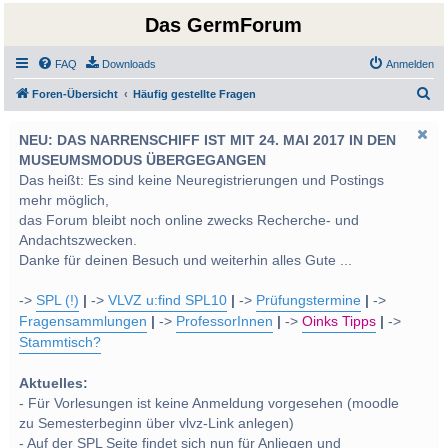
Das GermForum
FAQ
Downloads
Anmelden
S
Foren-Übersicht
Häufig gestellte Fragen
u
NEU: DAS NARRENSCHIFF IST MIT 24. MAI 2017 IN DEN
c
MUSEUMSMODUS ÜBERGEGANGEN
h
Das heißt: Es sind keine Neuregistrierungen und Postings
e
mehr möglich,
das Forum bleibt noch online zwecks Recherche- und
Andachtszwecken.
Danke für deinen Besuch und weiterhin alles Gute ...
->
SPL (!)
|
->
VLVZ u:find SPL10
|
->
Prüfungstermine
|
->
Fragensammlungen
|
->
ProfessorInnen
|
->
Oinks Tipps
|
->
Stammtisch?
Aktuelles:
- Für Vorlesungen ist keine Anmeldung vorgesehen (moodle
zu Semesterbeginn über vlvz-Link anlegen)
- Auf der SPL Seite findet sich nun für Anliegen und