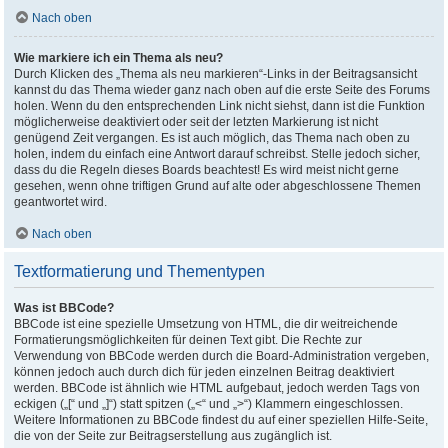
Nach oben
Wie markiere ich ein Thema als neu?
Durch Klicken des „Thema als neu markieren“-Links in der Beitragsansicht
kannst du das Thema wieder ganz nach oben auf die erste Seite des Forums
holen. Wenn du den entsprechenden Link nicht siehst, dann ist die Funktion
möglicherweise deaktiviert oder seit der letzten Markierung ist nicht
genügend Zeit vergangen. Es ist auch möglich, das Thema nach oben zu
holen, indem du einfach eine Antwort darauf schreibst. Stelle jedoch sicher,
dass du die Regeln dieses Boards beachtest! Es wird meist nicht gerne
gesehen, wenn ohne triftigen Grund auf alte oder abgeschlossene Themen
geantwortet wird.
Nach oben
Textformatierung und Thementypen
Was ist BBCode?
BBCode ist eine spezielle Umsetzung von HTML, die dir weitreichende
Formatierungsmöglichkeiten für deinen Text gibt. Die Rechte zur
Verwendung von BBCode werden durch die Board-Administration vergeben,
können jedoch auch durch dich für jeden einzelnen Beitrag deaktiviert
werden. BBCode ist ähnlich wie HTML aufgebaut, jedoch werden Tags von
eckigen („[“ und „]“) statt spitzen („<“ und „>“) Klammern eingeschlossen.
Weitere Informationen zu BBCode findest du auf einer speziellen Hilfe-Seite,
die von der Seite zur Beitragserstellung aus zugänglich ist.