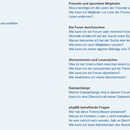
Freunde und ignorierte Mitglieder
Wozu benötige ich die Listen der Freunde un
Wie kann ich Mitglieder zur Liste der Freun
Listen entfernen?
h anzumelden.
Die Foren durchsuchen
Wie kann ich ein Forum oder mehrere For
Weshalb erhalte ich bei der Suche keine E
Warum bekomme ich bei der Suche eine lee
Wie kann ich nach Mitgliedern suchen?
Wie kann ich meine eigenen Beiträge und 
Abonnements und Lesezeichen
Was ist der Unterschied zwischen einem 
Wie kann ich ein Lesezeichen auf ein The
Wie kann ich ein Forum abonnieren?
Wie deaktiviere ich meine Abonnements?
Dateianhänge
Welche Dateianhänge sind in diesem Forum
Kann ich eine Übersicht all meiner Dateian
phpBB betreffende Fragen
Wer hat diese Forensoftware entwickelt?
Warum ist Funktion x oder y nicht enthalten
An wen soll ich mich wenden, falls es Besc
Wie kann ich einen Administrator des Board