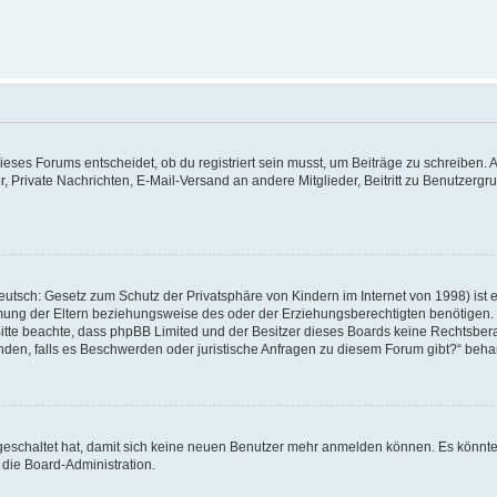
ses Forums entscheidet, ob du registriert sein musst, um Beiträge zu schreiben. Auf j
r, Private Nachrichten, E-Mail-Versand an andere Mitglieder, Beitritt zu Benutzerg
utsch: Gesetz zum Schutz der Privatsphäre von Kindern im Internet von 1998) ist 
ung der Eltern beziehungsweise des oder der Erziehungsberechtigten benötigen. Wen
te. Bitte beachte, dass phpBB Limited und der Besitzer dieses Boards keine Rechtsb
 wenden, falls es Beschwerden oder juristische Anfragen zu diesem Forum gibt?“ beh
sgeschaltet hat, damit sich keine neuen Benutzer mehr anmelden können. Es könnt
 die Board-Administration.