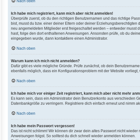
Nach oben
Ich habe mich registriert, kann mich aber nicht anmelden!
Überprüfe zuerst, ob du den richtigen Benutzernamen und das richtige Pas
bist, musst du bzw. einer deiner Eltern oder deiner Erziehungsberechtigten d
neu angemeldeten Mitglieder erst freigeschaltet werden – entweder musst du d
hast, folge den dort enthaltenen Anweisungen. Ansonsten prüfe, ob du deine
eingegeben wurde, dann kontaktiere einen Administrator.
Nach oben
Warum kann ich mich nicht anmelden?
Dafür gibt es viele mögliche Gründe. Prüfe zunächst, ob dein Benutzername u
ebenfalls möglich, dass ein Konfigurationsproblem mit der Website vorliegt,
Nach oben
Ich habe mich vor einiger Zeit registriert, kann mich aber nicht mehr an
Es kann sein, dass ein Administrator dein Benutzerkonto aus verschieden Gr
Datenbankgröße zu verringern. Registriere dich einfach erneut und nimm akt
Nach oben
Ich habe mein Passwort vergessen!
Das ist nicht schlimm! Wir können dir zwar dein altes Passwort nicht wieder
Anweisungen folgst. So solltest du dich schnell wieder anmelden können.