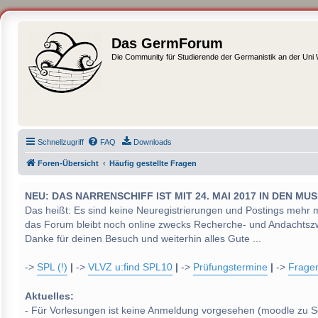
Das GermForum
Die Community für Studierende der Germanistik an der Uni
Schnellzugriff
FAQ
Downloads
Foren-Übersicht
Häufig gestellte Fragen
NEU: DAS NARRENSCHIFF IST MIT 24. MAI 2017 IN DEN
Das heißt: Es sind keine Neuregistrierungen und Postings mehr 
das Forum bleibt noch online zwecks Recherche- und Andachtsz
Danke für deinen Besuch und weiterhin alles Gute ...
->
SPL (!)
|
->
VLVZ u:find SPL10
|
->
Prüfungstermine
|
->
Frage
Aktuelles:
- Für Vorlesungen ist keine Anmeldung vorgesehen (moodle zu S