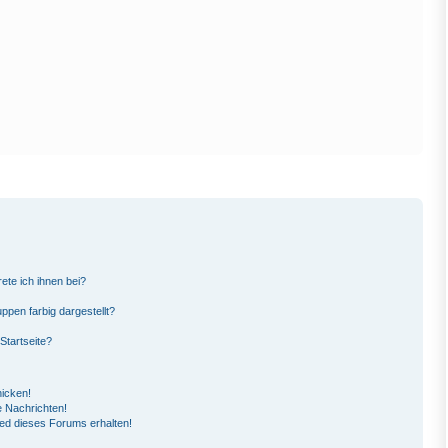
ete ich ihnen bei?
pen farbig dargestellt?
Startseite?
hicken!
 Nachrichten!
ied dieses Forums erhalten!