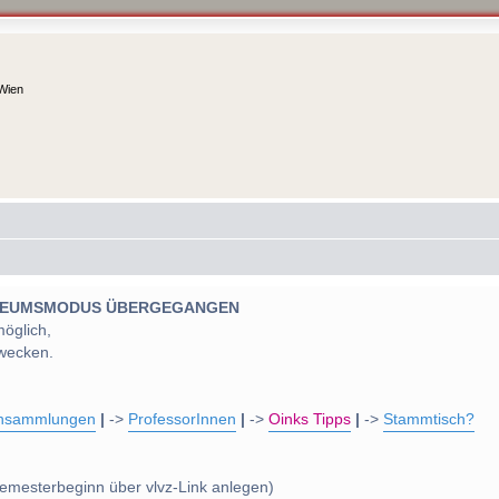
 Wien
 MUSEUMSMODUS ÜBERGEGANGEN
möglich,
wecken.
nsammlungen
|
->
ProfessorInnen
|
->
Oinks Tipps
|
->
Stammtisch?
emesterbeginn über vlvz-Link anlegen)