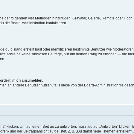
 eine der folgenden vier Methoden hinzufügen: Gravatar, Galerie, Remote oder Hoc
du die Board-Administration kontaktieren.
ge du bislang erstellt hast oder identifizieren bestimmte Benutzer wie Moderator
. Bitte schreibe keine sinnlosen Beiträge, nur um deinen Rang zu erhöhen — die me
en.
fordert, mich anzumelden.
richten an andere Benutzer nutzen, falls diese von der Board-Administration freig
klicken. Um auf einen Beitrag zu antworten, musst du auf „Antworten“ klicken. Es 
en- und der Beitragsansicht aufgelistet. Z. B. „Du darfst neue Themen erstellen“, 