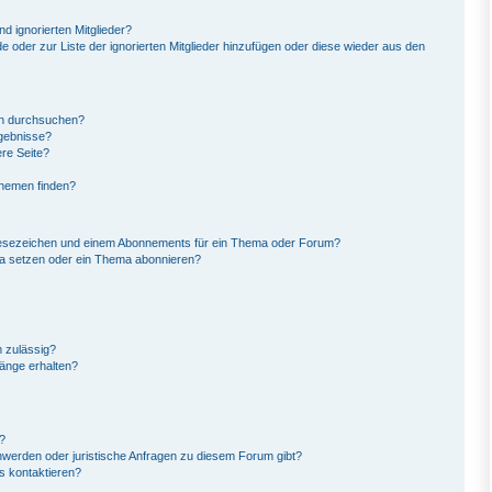
d ignorierten Mitglieder?
de oder zur Liste der ignorierten Mitglieder hinzufügen oder diese wieder aus den
en durchsuchen?
rgebnisse?
re Seite?
Themen finden?
Lesezeichen und einem Abonnements für ein Thema oder Forum?
ma setzen oder ein Thema abonnieren?
 zulässig?
hänge erhalten?
?
hwerden oder juristische Anfragen zu diesem Forum gibt?
s kontaktieren?