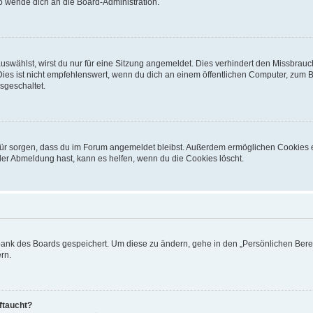
so wende dich an die Board-Administration.
swählst, wirst du nur für eine Sitzung angemeldet. Dies verhindert den Missbrauc
 ist nicht empfehlenswert, wenn du dich an einem öffentlichen Computer, zum Beis
sgeschaltet.
dafür sorgen, dass du im Forum angemeldet bleibst. Außerdem ermöglichen Cookies 
der Abmeldung hast, kann es helfen, wenn du die Cookies löscht.
nbank des Boards gespeichert. Um diese zu ändern, gehe in den „Persönlichen Berei
rn.
ftaucht?