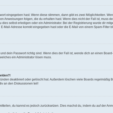
swort eingegeben hast. Wenn diese stimmen, dann gibt es zwei Möglichkeiten. We
en Anweisungen folgen, die du erhalten hast. Wenn dies nicht der Fall ist, muss de
ies selbst erledigen oder ein Administrator. Bei der Registrierung wurde dir mitgete
 E-Mail-Adresse korrekt eingegeben hast oder die E-Mail von einem Spam-Filter blo
nd dein Passwort richtig sind. Wenn dies der Fall ist, wende dich an einen Board-
 welches ein Administrator lösen muss.
melden?!
ünden deaktiviert oder gelöscht hat. Außerdem löschen viele Boards regelmäßig Be
iv an den Diskussionen teil!
 mitteilen, du kannst es jedoch zurücksetzen. Dies machst du, indem du auf der An