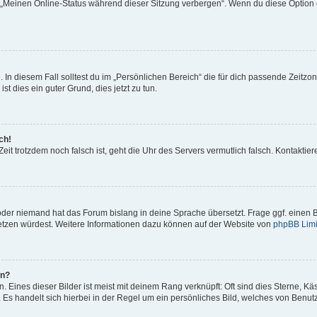
n „Meinen Online-Status während dieser Sitzung verbergen“. Wenn du diese Option 
 In diesem Fall solltest du im „Persönlichen Bereich“ die für dich passende Zeitzone
st dies ein guter Grund, dies jetzt zu tun.
ch!
e Zeit trotzdem noch falsch ist, geht die Uhr des Servers vermutlich falsch. Kontakt
 oder niemand hat das Forum bislang in deine Sprache übersetzt. Frage ggf. einen B
rsetzen würdest. Weitere Informationen dazu können auf der Website von
phpBB Limi
en?
 Eines dieser Bilder ist meist mit deinem Rang verknüpft: Oft sind dies Sterne, K
 Es handelt sich hierbei in der Regel um ein persönliches Bild, welches von Benutze