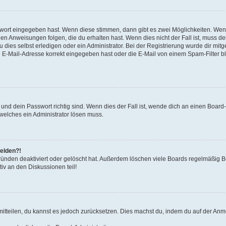
swort eingegeben hast. Wenn diese stimmen, dann gibt es zwei Möglichkeiten. We
en Anweisungen folgen, die du erhalten hast. Wenn dies nicht der Fall ist, muss de
ies selbst erledigen oder ein Administrator. Bei der Registrierung wurde dir mitgete
 E-Mail-Adresse korrekt eingegeben hast oder die E-Mail von einem Spam-Filter blo
nd dein Passwort richtig sind. Wenn dies der Fall ist, wende dich an einen Board-
 welches ein Administrator lösen muss.
melden?!
ünden deaktiviert oder gelöscht hat. Außerdem löschen viele Boards regelmäßig Be
iv an den Diskussionen teil!
 mitteilen, du kannst es jedoch zurücksetzen. Dies machst du, indem du auf der An