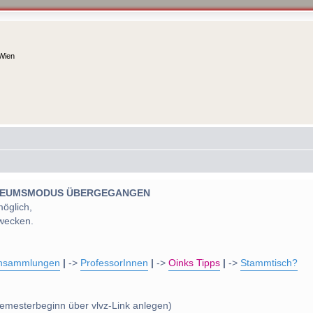
 Wien
 MUSEUMSMODUS ÜBERGEGANGEN
möglich,
wecken.
nsammlungen
|
->
ProfessorInnen
|
->
Oinks Tipps
|
->
Stammtisch?
emesterbeginn über vlvz-Link anlegen)