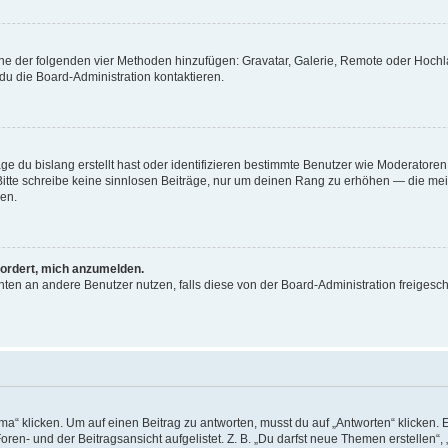
 eine der folgenden vier Methoden hinzufügen: Gravatar, Galerie, Remote oder Hoc
du die Board-Administration kontaktieren.
ge du bislang erstellt hast oder identifizieren bestimmte Benutzer wie Moderator
. Bitte schreibe keine sinnlosen Beiträge, nur um deinen Rang zu erhöhen — die me
en.
fordert, mich anzumelden.
richten an andere Benutzer nutzen, falls diese von der Board-Administration freig
klicken. Um auf einen Beitrag zu antworten, musst du auf „Antworten“ klicken. Es 
en- und der Beitragsansicht aufgelistet. Z. B. „Du darfst neue Themen erstellen“, 