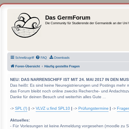
Das GermForum
Die Community für Studierende der Germanistik an der Uni
Schnellzugriff
FAQ
Downloads
Foren-Übersicht
Häufig gestellte Fragen
NEU: DAS NARRENSCHIFF IST MIT 24. MAI 2017 IN DEN
Das heißt: Es sind keine Neuregistrierungen und Postings mehr 
das Forum bleibt noch online zwecks Recherche- und Andachtsz
Danke für deinen Besuch und weiterhin alles Gute ...
->
SPL (!)
|
->
VLVZ u:find SPL10
|
->
Prüfungstermine
|
->
Frage
Aktuelles:
- Für Vorlesungen ist keine Anmeldung vorgesehen (moodle zu S