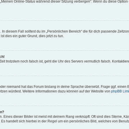
n „Meinen Online-Status während dieser Sitzung verbergen“. Wenn du diese Option 
 In diesem Fall solltest du im „Persönlichen Bereich“ die für dich passende Zeitzone
st dies ein guter Grund, dies jetzt zu tun.
ch!
e Zeit trotzdem noch falsch ist, geht die Uhr des Servers vermutlich falsch. Kontakt
 oder niemand hat das Forum bislang in deine Sprache übersetzt. Frage ggf. einen B
rsetzen würdest. Weitere Informationen dazu können auf der Website von
phpBB Limi
en?
 Eines dieser Bilder ist meist mit deinem Rang verknüpft: Oft sind dies Sterne, K
 Es handelt sich hierbei in der Regel um ein persönliches Bild, welches von Benutze