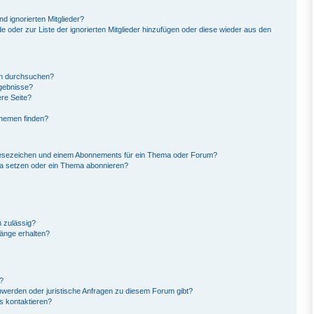
d ignorierten Mitglieder?
de oder zur Liste der ignorierten Mitglieder hinzufügen oder diese wieder aus den
en durchsuchen?
rgebnisse?
re Seite?
Themen finden?
Lesezeichen und einem Abonnements für ein Thema oder Forum?
ma setzen oder ein Thema abonnieren?
 zulässig?
hänge erhalten?
?
hwerden oder juristische Anfragen zu diesem Forum gibt?
s kontaktieren?