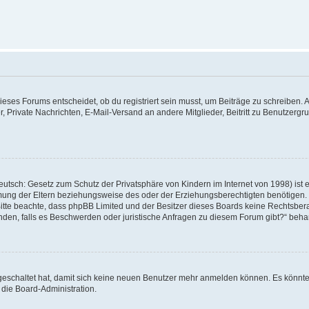
ses Forums entscheidet, ob du registriert sein musst, um Beiträge zu schreiben. Auf j
r, Private Nachrichten, E-Mail-Versand an andere Mitglieder, Beitritt zu Benutzerg
utsch: Gesetz zum Schutz der Privatsphäre von Kindern im Internet von 1998) ist 
ung der Eltern beziehungsweise des oder der Erziehungsberechtigten benötigen. Wen
te. Bitte beachte, dass phpBB Limited und der Besitzer dieses Boards keine Rechtsb
 wenden, falls es Beschwerden oder juristische Anfragen zu diesem Forum gibt?“ beh
sgeschaltet hat, damit sich keine neuen Benutzer mehr anmelden können. Es könnt
 die Board-Administration.