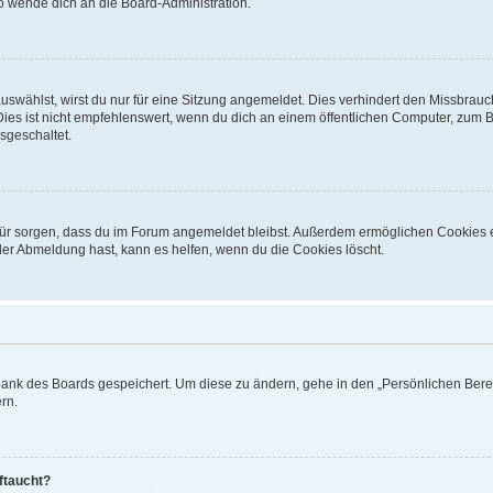
so wende dich an die Board-Administration.
swählst, wirst du nur für eine Sitzung angemeldet. Dies verhindert den Missbrauc
 ist nicht empfehlenswert, wenn du dich an einem öffentlichen Computer, zum Beis
sgeschaltet.
dafür sorgen, dass du im Forum angemeldet bleibst. Außerdem ermöglichen Cookies 
der Abmeldung hast, kann es helfen, wenn du die Cookies löscht.
nbank des Boards gespeichert. Um diese zu ändern, gehe in den „Persönlichen Berei
rn.
ftaucht?