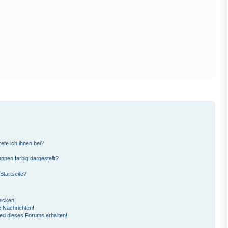
ete ich ihnen bei?
pen farbig dargestellt?
Startseite?
hicken!
 Nachrichten!
ied dieses Forums erhalten!