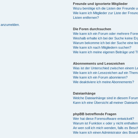
Freunde und ignorierte Mitglieder
Wozu benötige ich die Listen der Freunde un
Wie kann ich Mitglieder zur Liste der Freun
Listen entfernen?
h anzumelden.
Die Foren durchsuchen
Wie kann ich ein Forum oder mehrere For
Weshalb erhalte ich bei der Suche keine E
Warum bekomme ich bei der Suche eine lee
Wie kann ich nach Mitgliedern suchen?
Wie kann ich meine eigenen Beiträge und 
Abonnements und Lesezeichen
Was ist der Unterschied zwischen einem 
Wie kann ich ein Lesezeichen auf ein The
Wie kann ich ein Forum abonnieren?
Wie deaktiviere ich meine Abonnements?
Dateianhänge
Welche Dateianhänge sind in diesem Forum
Kann ich eine Übersicht all meiner Dateian
phpBB betreffende Fragen
Wer hat diese Forensoftware entwickelt?
Warum ist Funktion x oder y nicht enthalten
An wen soll ich mich wenden, falls es Besc
Wie kann ich einen Administrator des Board