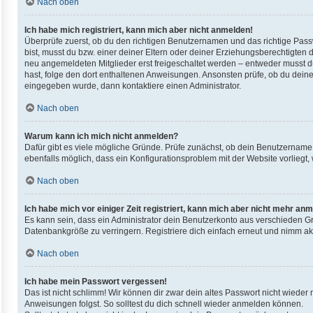
Nach oben
Ich habe mich registriert, kann mich aber nicht anmelden!
Überprüfe zuerst, ob du den richtigen Benutzernamen und das richtige Pas
bist, musst du bzw. einer deiner Eltern oder deiner Erziehungsberechtigten d
neu angemeldeten Mitglieder erst freigeschaltet werden – entweder musst du d
hast, folge den dort enthaltenen Anweisungen. Ansonsten prüfe, ob du deine
eingegeben wurde, dann kontaktiere einen Administrator.
Nach oben
Warum kann ich mich nicht anmelden?
Dafür gibt es viele mögliche Gründe. Prüfe zunächst, ob dein Benutzername u
ebenfalls möglich, dass ein Konfigurationsproblem mit der Website vorliegt,
Nach oben
Ich habe mich vor einiger Zeit registriert, kann mich aber nicht mehr an
Es kann sein, dass ein Administrator dein Benutzerkonto aus verschieden Gr
Datenbankgröße zu verringern. Registriere dich einfach erneut und nimm akt
Nach oben
Ich habe mein Passwort vergessen!
Das ist nicht schlimm! Wir können dir zwar dein altes Passwort nicht wieder
Anweisungen folgst. So solltest du dich schnell wieder anmelden können.