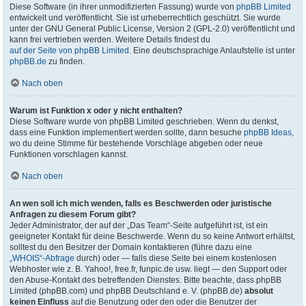
Diese Software (in ihrer unmodifizierten Fassung) wurde von
phpBB Limited
entwickelt und veröffentlicht. Sie ist urheberrechtlich geschützt. Sie wurde
unter der GNU General Public License, Version 2 (GPL-2.0) veröffentlicht und
kann frei vertrieben werden. Weitere Details findest du
auf der Seite von phpBB Limited
. Eine deutschsprachige Anlaufstelle ist unter
phpBB.de
zu finden.
Nach oben
Warum ist Funktion x oder y nicht enthalten?
Diese Software wurde von phpBB Limited geschrieben. Wenn du denkst,
dass eine Funktion implementiert werden sollte, dann besuche
phpBB Ideas
,
wo du deine Stimme für bestehende Vorschläge abgeben oder neue
Funktionen vorschlagen kannst.
Nach oben
An wen soll ich mich wenden, falls es Beschwerden oder juristische
Anfragen zu diesem Forum gibt?
Jeder Administrator, der auf der „Das Team“-Seite aufgeführt ist, ist ein
geeigneter Kontakt für deine Beschwerde. Wenn du so keine Antwort erhältst,
solltest du den Besitzer der Domain kontaktieren (führe dazu eine
„WHOIS“-Abfrage
durch) oder — falls diese Seite bei einem kostenlosen
Webhoster wie z. B. Yahoo!, free.fr, funpic.de usw. liegt — den Support oder
den Abuse-Kontakt des betreffenden Dienstes. Bitte beachte, dass phpBB
Limited (phpBB.com) und phpBB Deutschland e. V. (phpBB.de)
absolut
keinen Einfluss
auf die Benutzung oder den oder die Benutzer der