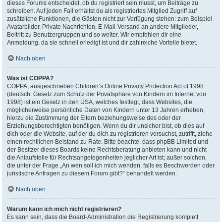
dieses Forums entscheidet, ob du registriert sein musst, um Beiträge zu
schreiben. Auf jeden Fall erhältst du als registriertes Mitglied Zugriff auf
zusätzliche Funktionen, die Gästen nicht zur Verfügung stehen: zum Beispiel
Avatarbilder, Private Nachrichten, E-Mail-Versand an andere Mitglieder,
Beitritt zu Benutzergruppen und so weiter. Wir empfehlen dir eine
Anmeldung, da sie schnell erledigt ist und dir zahlreiche Vorteile bietet.
Nach oben
Was ist COPPA?
COPPA, ausgeschrieben Children’s Online Privacy Protection Act of 1998
(deutsch: Gesetz zum Schutz der Privatsphäre von Kindern im Internet von
1998) ist ein Gesetz in den USA, welches festlegt, dass Websites, die
möglicherweise persönliche Daten von Kindern unter 13 Jahren erheben,
hierzu die Zustimmung der Eltern beziehungsweise des oder der
Erziehungsberechtigten benötigen. Wenn du dir unsicher bist, ob dies auf
dich oder die Website, auf der du dich zu registrieren versuchst, zutrifft, ziehe
einen rechtlichen Beistand zu Rate. Bitte beachte, dass phpBB Limited und
der Besitzer dieses Boards keine Rechtsberatung anbieten kann und nicht
die Anlaufstelle für Rechtsangelegenheiten jeglicher Art ist; außer solchen,
die unter der Frage „An wen soll ich mich wenden, falls es Beschwerden oder
juristische Anfragen zu diesem Forum gibt?“ behandelt werden.
Nach oben
Warum kann ich mich nicht registrieren?
Es kann sein, dass die Board-Administration die Registrierung komplett