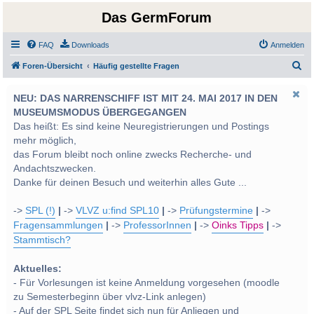
Das GermForum
FAQ
Downloads
Anmelden
S
Foren-Übersicht
Häufig gestellte Fragen
u
NEU: DAS NARRENSCHIFF IST MIT 24. MAI 2017 IN DEN
c
MUSEUMSMODUS ÜBERGEGANGEN
h
Das heißt: Es sind keine Neuregistrierungen und Postings
e
mehr möglich,
das Forum bleibt noch online zwecks Recherche- und
Andachtszwecken.
Danke für deinen Besuch und weiterhin alles Gute ...
->
SPL (!)
|
->
VLVZ u:find SPL10
|
->
Prüfungstermine
|
->
Fragensammlungen
|
->
ProfessorInnen
|
->
Oinks Tipps
|
->
Stammtisch?
Aktuelles:
- Für Vorlesungen ist keine Anmeldung vorgesehen (moodle
zu Semesterbeginn über vlvz-Link anlegen)
- Auf der SPL Seite findet sich nun für Anliegen und