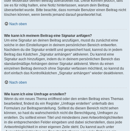
oder Moderator deinen Beitrag überarbeitet hat. Diese können jedoch, falls
sie es für nötig halten, eine Notiz hinterlassen, warum dein Beitrag
überarbeitet wurde. Bitte beachte, dass normale Benutzer einen Beitrag nicht
löschen können, wenn bereits jemand darauf geantwortet hat.
Nach oben
Wie kann ich meinem Beitrag eine Signatur anfügen?
Um eine Signatur an deinen Beitrag anzufügen, musst du zunächst eine
solche in den Einstellungen in deinem persönlichen Bereich entwerfen.
Nachdem du die Signatur erstellt und gespeichert hast, kannst du in jedem
Beitrag das Kästchen „Signatur anhängen“ aktivieren. Du kannst eine
Signatur auch hinzufügen, indem du in deinem persönlichen Bereich das
standardmäßige Anhängen deiner Signatur aktivierst. Wenn du einen
einzelnen Beitrag dennoch ohne Signatur verfassen möchtest, so kannst du
dort einfach das Kontrollkästchen „Signatur anhängen“ wieder deaktivieren.
Nach oben
Wie kann ich eine Umfrage erstellen?
Wenn du ein neues Thema eröffnest oder den ersten Beitrag eines Themas
bearbeitest, findest du ein Register „Umfrage erstellen“ unterhalb des
Formulars zur Beitragserstellung. Solltest du diesen Bereich nicht sehen
können, so hast du wahrscheinlich nicht die Berechtigung, Umfragen zu
erstellen. Du solltest einen Titel und mindestens zwei Antwortmöglichkeiten
in die entsprechenden Felder eingeben und dabei sicherstellen, dass jede
Antwortmöglichkeit in einer eigenen Zeile steht. Du kannst auch unter