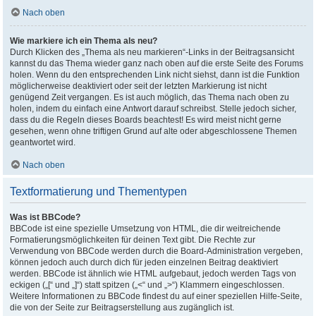
Nach oben
Wie markiere ich ein Thema als neu?
Durch Klicken des „Thema als neu markieren“-Links in der Beitragsansicht
kannst du das Thema wieder ganz nach oben auf die erste Seite des Forums
holen. Wenn du den entsprechenden Link nicht siehst, dann ist die Funktion
möglicherweise deaktiviert oder seit der letzten Markierung ist nicht
genügend Zeit vergangen. Es ist auch möglich, das Thema nach oben zu
holen, indem du einfach eine Antwort darauf schreibst. Stelle jedoch sicher,
dass du die Regeln dieses Boards beachtest! Es wird meist nicht gerne
gesehen, wenn ohne triftigen Grund auf alte oder abgeschlossene Themen
geantwortet wird.
Nach oben
Textformatierung und Thementypen
Was ist BBCode?
BBCode ist eine spezielle Umsetzung von HTML, die dir weitreichende
Formatierungsmöglichkeiten für deinen Text gibt. Die Rechte zur
Verwendung von BBCode werden durch die Board-Administration vergeben,
können jedoch auch durch dich für jeden einzelnen Beitrag deaktiviert
werden. BBCode ist ähnlich wie HTML aufgebaut, jedoch werden Tags von
eckigen („[“ und „]“) statt spitzen („<“ und „>“) Klammern eingeschlossen.
Weitere Informationen zu BBCode findest du auf einer speziellen Hilfe-Seite,
die von der Seite zur Beitragserstellung aus zugänglich ist.