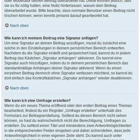
oder Moderator deinen Beitrag überarbeitet hat. Diese können jedoch, falls
sie es für nötig halten, eine Notiz hinterlassen, warum dein Beitrag
überarbeitet wurde. Bitte beachte, dass normale Benutzer einen Beitrag nicht
löschen können, wenn bereits jemand darauf geantwortet hat.
Nach oben
Wie kann ich meinem Beitrag eine Signatur anfügen?
Um eine Signatur an deinen Beitrag anzufügen, musst du zunächst eine
solche in den Einstellungen in deinem persönlichen Bereich entwerfen.
Nachdem du die Signatur erstellt und gespeichert hast, kannst du in jedem
Beitrag das Kästchen „Signatur anhängen“ aktivieren. Du kannst eine
Signatur auch hinzufügen, indem du in deinem persönlichen Bereich das
standardmäßige Anhängen deiner Signatur aktivierst. Wenn du einen
einzelnen Beitrag dennoch ohne Signatur verfassen möchtest, so kannst du
dort einfach das Kontrollkästchen „Signatur anhängen“ wieder deaktivieren.
Nach oben
Wie kann ich eine Umfrage erstellen?
Wenn du ein neues Thema eröffnest oder den ersten Beitrag eines Themas
bearbeitest, findest du ein Register „Umfrage erstellen“ unterhalb des
Formulars zur Beitragserstellung. Solltest du diesen Bereich nicht sehen
können, so hast du wahrscheinlich nicht die Berechtigung, Umfragen zu
erstellen. Du solltest einen Titel und mindestens zwei Antwortmöglichkeiten
in die entsprechenden Felder eingeben und dabei sicherstellen, dass jede
Antwortmöglichkeit in einer eigenen Zeile steht. Du kannst auch unter