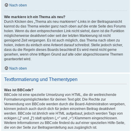
Nach oben
Wie markiere ich ein Thema als neu?
Durch Klicken des „Thema als neu markieren“-Links in der Beitragsansicht
kannst du das Thema wieder ganz nach oben auf die erste Seite des Forums
holen. Wenn du den entsprechenden Link nicht siehst, dann ist die Funktion
möglicherweise deaktiviert oder seit der letzten Markierung ist nicht
genügend Zeit vergangen. Es ist auch möglich, das Thema nach oben zu
holen, indem du einfach eine Antwort darauf schreibst. Stelle jedoch sicher,
dass du die Regeln dieses Boards beachtest! Es wird meist nicht gerne
gesehen, wenn ohne triftigen Grund auf alte oder abgeschlossene Themen
geantwortet wird.
Nach oben
Textformatierung und Thementypen
Was ist BBCode?
BBCode ist eine spezielle Umsetzung von HTML, die dir weitreichende
Formatierungsmöglichkeiten für deinen Text gibt. Die Rechte zur
Verwendung von BBCode werden durch die Board-Administration vergeben,
können jedoch auch durch dich für jeden einzelnen Beitrag deaktiviert
werden. BBCode ist ähnlich wie HTML aufgebaut, jedoch werden Tags von
eckigen („[“ und „]“) statt spitzen („<“ und „>“) Klammern eingeschlossen.
Weitere Informationen zu BBCode findest du auf einer speziellen Hilfe-Seite,
die von der Seite zur Beitragserstellung aus zugänglich ist.