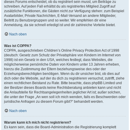
dieses Forums entscheidet, ob du registriert sein musst, um Beiträge zu
schreiben. Auf jeden Fall erhältst du als registriertes Mitglied Zugriff auf
zusätzliche Funktionen, die Gästen nicht zur Verfügung stehen: zum Beispiel
Avatarbilder, Private Nachrichten, E-Mail-Versand an andere Mitglieder,
Beitritt zu Benutzergruppen und so weiter. Wir empfehlen dir eine
Anmeldung, da sie schnell erledigt ist und dir zahlreiche Vorteile bietet.
Nach oben
Was ist COPPA?
COPPA, ausgeschrieben Children’s Online Privacy Protection Act of 1998
(deutsch: Gesetz zum Schutz der Privatsphäre von Kindern im Internet von
1998) ist ein Gesetz in den USA, welches festlegt, dass Websites, die
möglicherweise persönliche Daten von Kindern unter 13 Jahren erheben,
hierzu die Zustimmung der Eltern beziehungsweise des oder der
Erziehungsberechtigten benötigen. Wenn du dir unsicher bist, ob dies auf
dich oder die Website, auf der du dich zu registrieren versuchst, zutrifft, ziehe
einen rechtlichen Beistand zu Rate. Bitte beachte, dass phpBB Limited und
der Besitzer dieses Boards keine Rechtsberatung anbieten kann und nicht
die Anlaufstelle für Rechtsangelegenheiten jeglicher Art ist; außer solchen,
die unter der Frage „An wen soll ich mich wenden, falls es Beschwerden oder
juristische Anfragen zu diesem Forum gibt?“ behandelt werden.
Nach oben
Warum kann ich mich nicht registrieren?
Es kann sein, dass die Board-Administration die Registrierung komplett