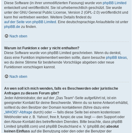
Diese Software (in ihrer unmodifizierten Fassung) wurde von
phpBB Limited
entwickelt und veröffentlicht. Sie ist urheberrechtlich geschützt. Sie wurde
unter der GNU General Public License, Version 2 (GPL-2.0) veröffentlicht und
kann frei vertrieben werden. Weitere Details findest du
auf der Seite von phpBB Limited
. Eine deutschsprachige Anlaufstelle ist unter
phpBB.de
zu finden.
Nach oben
Warum ist Funktion x oder y nicht enthalten?
Diese Software wurde von phpBB Limited geschrieben. Wenn du denkst,
dass eine Funktion implementiert werden sollte, dann besuche
phpBB Ideas
,
wo du deine Stimme für bestehende Vorschläge abgeben oder neue
Funktionen vorschlagen kannst.
Nach oben
An wen soll ich mich wenden, falls es Beschwerden oder juristische
Anfragen zu diesem Forum gibt?
Jeder Administrator, der auf der „Das Team“-Seite aufgeführt ist, ist ein
geeigneter Kontakt für deine Beschwerde. Wenn du so keine Antwort erhältst,
solltest du den Besitzer der Domain kontaktieren (führe dazu eine
„WHOIS“-Abfrage
durch) oder — falls diese Seite bei einem kostenlosen
Webhoster wie z. B. Yahoo!, free.fr, funpic.de usw. liegt — den Support oder
den Abuse-Kontakt des betreffenden Dienstes. Bitte beachte, dass phpBB
Limited (phpBB.com) und phpBB Deutschland e. V. (phpBB.de)
absolut
keinen Einfluss
auf die Benutzung oder den oder die Benutzer der