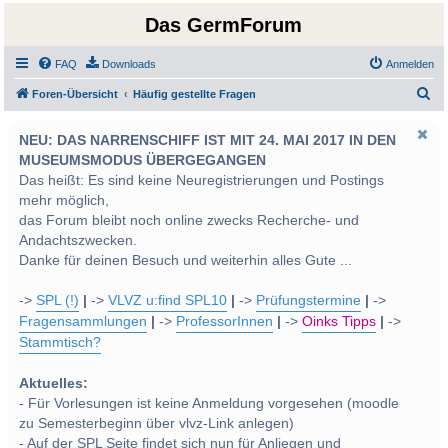
Das GermForum
FAQ
Downloads
Anmelden
S
Foren-Übersicht
Häufig gestellte Fragen
u
NEU: DAS NARRENSCHIFF IST MIT 24. MAI 2017 IN DEN
c
MUSEUMSMODUS ÜBERGEGANGEN
h
Das heißt: Es sind keine Neuregistrierungen und Postings
e
mehr möglich,
das Forum bleibt noch online zwecks Recherche- und
Andachtszwecken.
Danke für deinen Besuch und weiterhin alles Gute ...
->
SPL (!)
|
->
VLVZ u:find SPL10
|
->
Prüfungstermine
|
->
Fragensammlungen
|
->
ProfessorInnen
|
->
Oinks Tipps
|
->
Stammtisch?
Aktuelles:
- Für Vorlesungen ist keine Anmeldung vorgesehen (moodle
zu Semesterbeginn über vlvz-Link anlegen)
- Auf der SPL Seite findet sich nun für Anliegen und