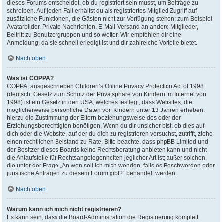
dieses Forums entscheidet, ob du registriert sein musst, um Beiträge zu
schreiben. Auf jeden Fall erhältst du als registriertes Mitglied Zugriff auf
zusätzliche Funktionen, die Gästen nicht zur Verfügung stehen: zum Beispiel
Avatarbilder, Private Nachrichten, E-Mail-Versand an andere Mitglieder,
Beitritt zu Benutzergruppen und so weiter. Wir empfehlen dir eine
Anmeldung, da sie schnell erledigt ist und dir zahlreiche Vorteile bietet.
Nach oben
Was ist COPPA?
COPPA, ausgeschrieben Children’s Online Privacy Protection Act of 1998
(deutsch: Gesetz zum Schutz der Privatsphäre von Kindern im Internet von
1998) ist ein Gesetz in den USA, welches festlegt, dass Websites, die
möglicherweise persönliche Daten von Kindern unter 13 Jahren erheben,
hierzu die Zustimmung der Eltern beziehungsweise des oder der
Erziehungsberechtigten benötigen. Wenn du dir unsicher bist, ob dies auf
dich oder die Website, auf der du dich zu registrieren versuchst, zutrifft, ziehe
einen rechtlichen Beistand zu Rate. Bitte beachte, dass phpBB Limited und
der Besitzer dieses Boards keine Rechtsberatung anbieten kann und nicht
die Anlaufstelle für Rechtsangelegenheiten jeglicher Art ist; außer solchen,
die unter der Frage „An wen soll ich mich wenden, falls es Beschwerden oder
juristische Anfragen zu diesem Forum gibt?“ behandelt werden.
Nach oben
Warum kann ich mich nicht registrieren?
Es kann sein, dass die Board-Administration die Registrierung komplett