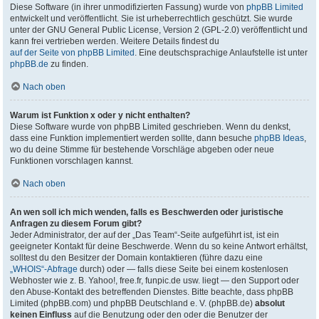
Diese Software (in ihrer unmodifizierten Fassung) wurde von
phpBB Limited
entwickelt und veröffentlicht. Sie ist urheberrechtlich geschützt. Sie wurde
unter der GNU General Public License, Version 2 (GPL-2.0) veröffentlicht und
kann frei vertrieben werden. Weitere Details findest du
auf der Seite von phpBB Limited
. Eine deutschsprachige Anlaufstelle ist unter
phpBB.de
zu finden.
Nach oben
Warum ist Funktion x oder y nicht enthalten?
Diese Software wurde von phpBB Limited geschrieben. Wenn du denkst,
dass eine Funktion implementiert werden sollte, dann besuche
phpBB Ideas
,
wo du deine Stimme für bestehende Vorschläge abgeben oder neue
Funktionen vorschlagen kannst.
Nach oben
An wen soll ich mich wenden, falls es Beschwerden oder juristische
Anfragen zu diesem Forum gibt?
Jeder Administrator, der auf der „Das Team“-Seite aufgeführt ist, ist ein
geeigneter Kontakt für deine Beschwerde. Wenn du so keine Antwort erhältst,
solltest du den Besitzer der Domain kontaktieren (führe dazu eine
„WHOIS“-Abfrage
durch) oder — falls diese Seite bei einem kostenlosen
Webhoster wie z. B. Yahoo!, free.fr, funpic.de usw. liegt — den Support oder
den Abuse-Kontakt des betreffenden Dienstes. Bitte beachte, dass phpBB
Limited (phpBB.com) und phpBB Deutschland e. V. (phpBB.de)
absolut
keinen Einfluss
auf die Benutzung oder den oder die Benutzer der