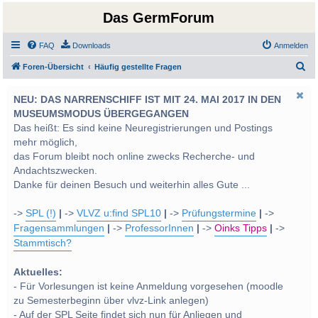
Das GermForum
FAQ
Downloads
Anmelden
S
Foren-Übersicht
Häufig gestellte Fragen
u
NEU: DAS NARRENSCHIFF IST MIT 24. MAI 2017 IN DEN
c
MUSEUMSMODUS ÜBERGEGANGEN
h
Das heißt: Es sind keine Neuregistrierungen und Postings
e
mehr möglich,
das Forum bleibt noch online zwecks Recherche- und
Andachtszwecken.
Danke für deinen Besuch und weiterhin alles Gute ...
->
SPL (!)
|
->
VLVZ u:find SPL10
|
->
Prüfungstermine
|
->
Fragensammlungen
|
->
ProfessorInnen
|
->
Oinks Tipps
|
->
Stammtisch?
Aktuelles:
- Für Vorlesungen ist keine Anmeldung vorgesehen (moodle
zu Semesterbeginn über vlvz-Link anlegen)
- Auf der SPL Seite findet sich nun für Anliegen und