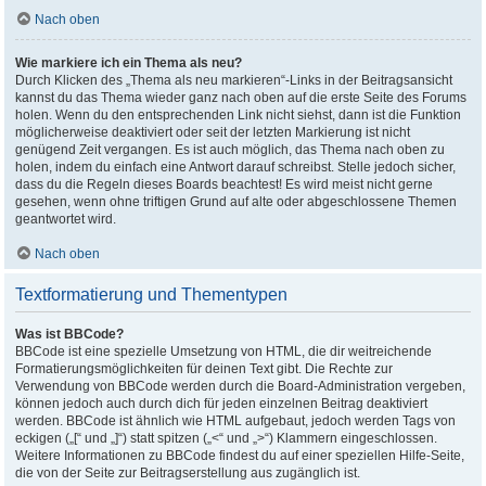
Nach oben
Wie markiere ich ein Thema als neu?
Durch Klicken des „Thema als neu markieren“-Links in der Beitragsansicht
kannst du das Thema wieder ganz nach oben auf die erste Seite des Forums
holen. Wenn du den entsprechenden Link nicht siehst, dann ist die Funktion
möglicherweise deaktiviert oder seit der letzten Markierung ist nicht
genügend Zeit vergangen. Es ist auch möglich, das Thema nach oben zu
holen, indem du einfach eine Antwort darauf schreibst. Stelle jedoch sicher,
dass du die Regeln dieses Boards beachtest! Es wird meist nicht gerne
gesehen, wenn ohne triftigen Grund auf alte oder abgeschlossene Themen
geantwortet wird.
Nach oben
Textformatierung und Thementypen
Was ist BBCode?
BBCode ist eine spezielle Umsetzung von HTML, die dir weitreichende
Formatierungsmöglichkeiten für deinen Text gibt. Die Rechte zur
Verwendung von BBCode werden durch die Board-Administration vergeben,
können jedoch auch durch dich für jeden einzelnen Beitrag deaktiviert
werden. BBCode ist ähnlich wie HTML aufgebaut, jedoch werden Tags von
eckigen („[“ und „]“) statt spitzen („<“ und „>“) Klammern eingeschlossen.
Weitere Informationen zu BBCode findest du auf einer speziellen Hilfe-Seite,
die von der Seite zur Beitragserstellung aus zugänglich ist.