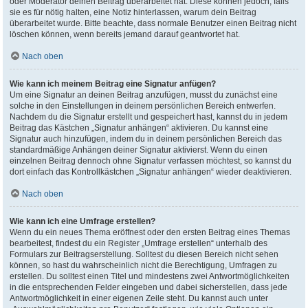
oder Moderator deinen Beitrag überarbeitet hat. Diese können jedoch, falls
sie es für nötig halten, eine Notiz hinterlassen, warum dein Beitrag
überarbeitet wurde. Bitte beachte, dass normale Benutzer einen Beitrag nicht
löschen können, wenn bereits jemand darauf geantwortet hat.
Nach oben
Wie kann ich meinem Beitrag eine Signatur anfügen?
Um eine Signatur an deinen Beitrag anzufügen, musst du zunächst eine
solche in den Einstellungen in deinem persönlichen Bereich entwerfen.
Nachdem du die Signatur erstellt und gespeichert hast, kannst du in jedem
Beitrag das Kästchen „Signatur anhängen“ aktivieren. Du kannst eine
Signatur auch hinzufügen, indem du in deinem persönlichen Bereich das
standardmäßige Anhängen deiner Signatur aktivierst. Wenn du einen
einzelnen Beitrag dennoch ohne Signatur verfassen möchtest, so kannst du
dort einfach das Kontrollkästchen „Signatur anhängen“ wieder deaktivieren.
Nach oben
Wie kann ich eine Umfrage erstellen?
Wenn du ein neues Thema eröffnest oder den ersten Beitrag eines Themas
bearbeitest, findest du ein Register „Umfrage erstellen“ unterhalb des
Formulars zur Beitragserstellung. Solltest du diesen Bereich nicht sehen
können, so hast du wahrscheinlich nicht die Berechtigung, Umfragen zu
erstellen. Du solltest einen Titel und mindestens zwei Antwortmöglichkeiten
in die entsprechenden Felder eingeben und dabei sicherstellen, dass jede
Antwortmöglichkeit in einer eigenen Zeile steht. Du kannst auch unter