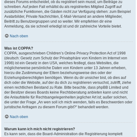
dieses Forums entscheidet, ob du registriert sein musst, um Beiträge zu
schreiben. Auf jeden Fall erhältst du als registriertes Mitglied Zugriff auf
zusätzliche Funktionen, die Gästen nicht zur Verfügung stehen: zum Beispiel
Avatarbilder, Private Nachrichten, E-Mail-Versand an andere Mitglieder,
Beitritt zu Benutzergruppen und so weiter. Wir empfehlen dir eine
Anmeldung, da sie schnell erledigt ist und dir zahlreiche Vorteile bietet.
Nach oben
Was ist COPPA?
COPPA, ausgeschrieben Children’s Online Privacy Protection Act of 1998
(deutsch: Gesetz zum Schutz der Privatsphäre von Kindern im Internet von
1998) ist ein Gesetz in den USA, welches festlegt, dass Websites, die
möglicherweise persönliche Daten von Kindern unter 13 Jahren erheben,
hierzu die Zustimmung der Eltern beziehungsweise des oder der
Erziehungsberechtigten benötigen. Wenn du dir unsicher bist, ob dies auf
dich oder die Website, auf der du dich zu registrieren versuchst, zutrifft, ziehe
einen rechtlichen Beistand zu Rate. Bitte beachte, dass phpBB Limited und
der Besitzer dieses Boards keine Rechtsberatung anbieten kann und nicht
die Anlaufstelle für Rechtsangelegenheiten jeglicher Art ist; außer solchen,
die unter der Frage „An wen soll ich mich wenden, falls es Beschwerden oder
juristische Anfragen zu diesem Forum gibt?“ behandelt werden.
Nach oben
Warum kann ich mich nicht registrieren?
Es kann sein, dass die Board-Administration die Registrierung komplett