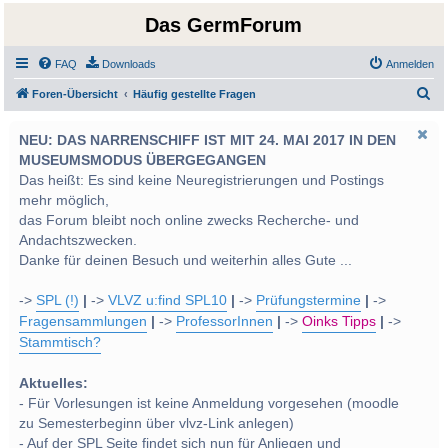
Das GermForum
FAQ
Downloads
Anmelden
S
Foren-Übersicht
Häufig gestellte Fragen
u
NEU: DAS NARRENSCHIFF IST MIT 24. MAI 2017 IN DEN
c
MUSEUMSMODUS ÜBERGEGANGEN
h
Das heißt: Es sind keine Neuregistrierungen und Postings
e
mehr möglich,
das Forum bleibt noch online zwecks Recherche- und
Andachtszwecken.
Danke für deinen Besuch und weiterhin alles Gute ...
->
SPL (!)
|
->
VLVZ u:find SPL10
|
->
Prüfungstermine
|
->
Fragensammlungen
|
->
ProfessorInnen
|
->
Oinks Tipps
|
->
Stammtisch?
Aktuelles:
- Für Vorlesungen ist keine Anmeldung vorgesehen (moodle
zu Semesterbeginn über vlvz-Link anlegen)
- Auf der SPL Seite findet sich nun für Anliegen und