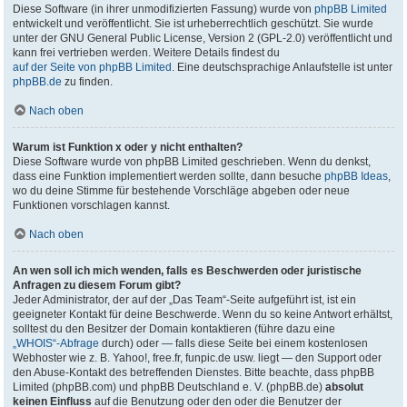
Diese Software (in ihrer unmodifizierten Fassung) wurde von
phpBB Limited
entwickelt und veröffentlicht. Sie ist urheberrechtlich geschützt. Sie wurde
unter der GNU General Public License, Version 2 (GPL-2.0) veröffentlicht und
kann frei vertrieben werden. Weitere Details findest du
auf der Seite von phpBB Limited
. Eine deutschsprachige Anlaufstelle ist unter
phpBB.de
zu finden.
Nach oben
Warum ist Funktion x oder y nicht enthalten?
Diese Software wurde von phpBB Limited geschrieben. Wenn du denkst,
dass eine Funktion implementiert werden sollte, dann besuche
phpBB Ideas
,
wo du deine Stimme für bestehende Vorschläge abgeben oder neue
Funktionen vorschlagen kannst.
Nach oben
An wen soll ich mich wenden, falls es Beschwerden oder juristische
Anfragen zu diesem Forum gibt?
Jeder Administrator, der auf der „Das Team“-Seite aufgeführt ist, ist ein
geeigneter Kontakt für deine Beschwerde. Wenn du so keine Antwort erhältst,
solltest du den Besitzer der Domain kontaktieren (führe dazu eine
„WHOIS“-Abfrage
durch) oder — falls diese Seite bei einem kostenlosen
Webhoster wie z. B. Yahoo!, free.fr, funpic.de usw. liegt — den Support oder
den Abuse-Kontakt des betreffenden Dienstes. Bitte beachte, dass phpBB
Limited (phpBB.com) und phpBB Deutschland e. V. (phpBB.de)
absolut
keinen Einfluss
auf die Benutzung oder den oder die Benutzer der