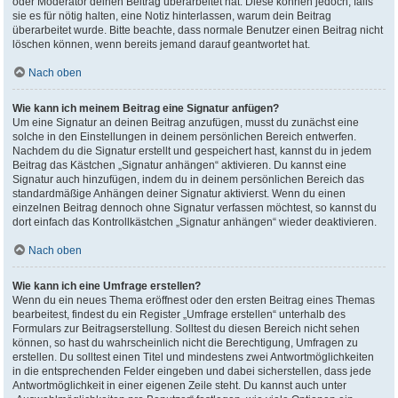
oder Moderator deinen Beitrag überarbeitet hat. Diese können jedoch, falls
sie es für nötig halten, eine Notiz hinterlassen, warum dein Beitrag
überarbeitet wurde. Bitte beachte, dass normale Benutzer einen Beitrag nicht
löschen können, wenn bereits jemand darauf geantwortet hat.
Nach oben
Wie kann ich meinem Beitrag eine Signatur anfügen?
Um eine Signatur an deinen Beitrag anzufügen, musst du zunächst eine
solche in den Einstellungen in deinem persönlichen Bereich entwerfen.
Nachdem du die Signatur erstellt und gespeichert hast, kannst du in jedem
Beitrag das Kästchen „Signatur anhängen“ aktivieren. Du kannst eine
Signatur auch hinzufügen, indem du in deinem persönlichen Bereich das
standardmäßige Anhängen deiner Signatur aktivierst. Wenn du einen
einzelnen Beitrag dennoch ohne Signatur verfassen möchtest, so kannst du
dort einfach das Kontrollkästchen „Signatur anhängen“ wieder deaktivieren.
Nach oben
Wie kann ich eine Umfrage erstellen?
Wenn du ein neues Thema eröffnest oder den ersten Beitrag eines Themas
bearbeitest, findest du ein Register „Umfrage erstellen“ unterhalb des
Formulars zur Beitragserstellung. Solltest du diesen Bereich nicht sehen
können, so hast du wahrscheinlich nicht die Berechtigung, Umfragen zu
erstellen. Du solltest einen Titel und mindestens zwei Antwortmöglichkeiten
in die entsprechenden Felder eingeben und dabei sicherstellen, dass jede
Antwortmöglichkeit in einer eigenen Zeile steht. Du kannst auch unter