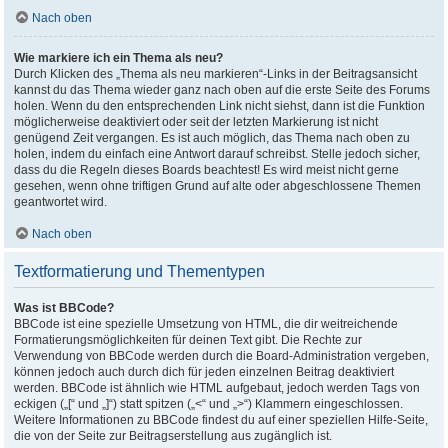
Nach oben
Wie markiere ich ein Thema als neu?
Durch Klicken des „Thema als neu markieren“-Links in der Beitragsansicht
kannst du das Thema wieder ganz nach oben auf die erste Seite des Forums
holen. Wenn du den entsprechenden Link nicht siehst, dann ist die Funktion
möglicherweise deaktiviert oder seit der letzten Markierung ist nicht
genügend Zeit vergangen. Es ist auch möglich, das Thema nach oben zu
holen, indem du einfach eine Antwort darauf schreibst. Stelle jedoch sicher,
dass du die Regeln dieses Boards beachtest! Es wird meist nicht gerne
gesehen, wenn ohne triftigen Grund auf alte oder abgeschlossene Themen
geantwortet wird.
Nach oben
Textformatierung und Thementypen
Was ist BBCode?
BBCode ist eine spezielle Umsetzung von HTML, die dir weitreichende
Formatierungsmöglichkeiten für deinen Text gibt. Die Rechte zur
Verwendung von BBCode werden durch die Board-Administration vergeben,
können jedoch auch durch dich für jeden einzelnen Beitrag deaktiviert
werden. BBCode ist ähnlich wie HTML aufgebaut, jedoch werden Tags von
eckigen („[“ und „]“) statt spitzen („<“ und „>“) Klammern eingeschlossen.
Weitere Informationen zu BBCode findest du auf einer speziellen Hilfe-Seite,
die von der Seite zur Beitragserstellung aus zugänglich ist.