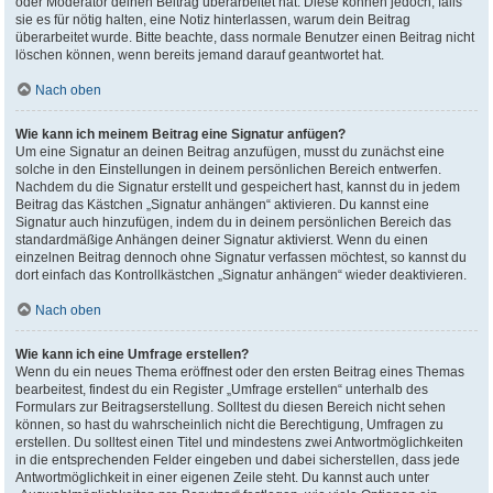
oder Moderator deinen Beitrag überarbeitet hat. Diese können jedoch, falls
sie es für nötig halten, eine Notiz hinterlassen, warum dein Beitrag
überarbeitet wurde. Bitte beachte, dass normale Benutzer einen Beitrag nicht
löschen können, wenn bereits jemand darauf geantwortet hat.
Nach oben
Wie kann ich meinem Beitrag eine Signatur anfügen?
Um eine Signatur an deinen Beitrag anzufügen, musst du zunächst eine
solche in den Einstellungen in deinem persönlichen Bereich entwerfen.
Nachdem du die Signatur erstellt und gespeichert hast, kannst du in jedem
Beitrag das Kästchen „Signatur anhängen“ aktivieren. Du kannst eine
Signatur auch hinzufügen, indem du in deinem persönlichen Bereich das
standardmäßige Anhängen deiner Signatur aktivierst. Wenn du einen
einzelnen Beitrag dennoch ohne Signatur verfassen möchtest, so kannst du
dort einfach das Kontrollkästchen „Signatur anhängen“ wieder deaktivieren.
Nach oben
Wie kann ich eine Umfrage erstellen?
Wenn du ein neues Thema eröffnest oder den ersten Beitrag eines Themas
bearbeitest, findest du ein Register „Umfrage erstellen“ unterhalb des
Formulars zur Beitragserstellung. Solltest du diesen Bereich nicht sehen
können, so hast du wahrscheinlich nicht die Berechtigung, Umfragen zu
erstellen. Du solltest einen Titel und mindestens zwei Antwortmöglichkeiten
in die entsprechenden Felder eingeben und dabei sicherstellen, dass jede
Antwortmöglichkeit in einer eigenen Zeile steht. Du kannst auch unter