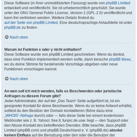
Diese Software (in ihrer unmodifizierten Fassung) wurde von
phpBB Limited
entwickelt und veröffentlicht. Sie ist urheberrechtlich geschützt. Sie wurde
unter der GNU General Public License, Version 2 (GPL-2.0) veröffentlicht und
kann frei vertrieben werden. Weitere Details findest du
auf der Seite von phpBB Limited
. Eine deutschsprachige Anlaufstelle ist unter
phpBB.de
zu finden.
Nach oben
Warum ist Funktion x oder y nicht enthalten?
Diese Software wurde von phpBB Limited geschrieben. Wenn du denkst,
dass eine Funktion implementiert werden sollte, dann besuche
phpBB Ideas
,
wo du deine Stimme für bestehende Vorschläge abgeben oder neue
Funktionen vorschlagen kannst.
Nach oben
An wen soll ich mich wenden, falls es Beschwerden oder juristische
Anfragen zu diesem Forum gibt?
Jeder Administrator, der auf der „Das Team“-Seite aufgeführt ist, ist ein
geeigneter Kontakt für deine Beschwerde. Wenn du so keine Antwort erhältst,
solltest du den Besitzer der Domain kontaktieren (führe dazu eine
„WHOIS“-Abfrage
durch) oder — falls diese Seite bei einem kostenlosen
Webhoster wie z. B. Yahoo!, free.fr, funpic.de usw. liegt — den Support oder
den Abuse-Kontakt des betreffenden Dienstes. Bitte beachte, dass phpBB
Limited (phpBB.com) und phpBB Deutschland e. V. (phpBB.de)
absolut
keinen Einfluss
auf die Benutzung oder den oder die Benutzer der