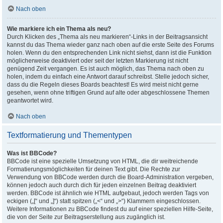
Nach oben
Wie markiere ich ein Thema als neu?
Durch Klicken des „Thema als neu markieren“-Links in der Beitragsansicht
kannst du das Thema wieder ganz nach oben auf die erste Seite des Forums
holen. Wenn du den entsprechenden Link nicht siehst, dann ist die Funktion
möglicherweise deaktiviert oder seit der letzten Markierung ist nicht
genügend Zeit vergangen. Es ist auch möglich, das Thema nach oben zu
holen, indem du einfach eine Antwort darauf schreibst. Stelle jedoch sicher,
dass du die Regeln dieses Boards beachtest! Es wird meist nicht gerne
gesehen, wenn ohne triftigen Grund auf alte oder abgeschlossene Themen
geantwortet wird.
Nach oben
Textformatierung und Thementypen
Was ist BBCode?
BBCode ist eine spezielle Umsetzung von HTML, die dir weitreichende
Formatierungsmöglichkeiten für deinen Text gibt. Die Rechte zur
Verwendung von BBCode werden durch die Board-Administration vergeben,
können jedoch auch durch dich für jeden einzelnen Beitrag deaktiviert
werden. BBCode ist ähnlich wie HTML aufgebaut, jedoch werden Tags von
eckigen („[“ und „]“) statt spitzen („<“ und „>“) Klammern eingeschlossen.
Weitere Informationen zu BBCode findest du auf einer speziellen Hilfe-Seite,
die von der Seite zur Beitragserstellung aus zugänglich ist.