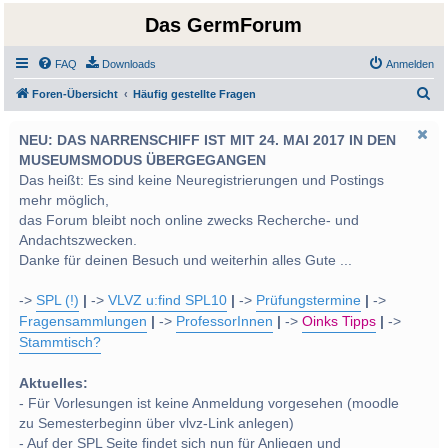
Das GermForum
FAQ
Downloads
Anmelden
S
Foren-Übersicht
Häufig gestellte Fragen
u
NEU: DAS NARRENSCHIFF IST MIT 24. MAI 2017 IN DEN
c
MUSEUMSMODUS ÜBERGEGANGEN
h
Das heißt: Es sind keine Neuregistrierungen und Postings
e
mehr möglich,
das Forum bleibt noch online zwecks Recherche- und
Andachtszwecken.
Danke für deinen Besuch und weiterhin alles Gute ...
->
SPL (!)
|
->
VLVZ u:find SPL10
|
->
Prüfungstermine
|
->
Fragensammlungen
|
->
ProfessorInnen
|
->
Oinks Tipps
|
->
Stammtisch?
Aktuelles:
- Für Vorlesungen ist keine Anmeldung vorgesehen (moodle
zu Semesterbeginn über vlvz-Link anlegen)
- Auf der SPL Seite findet sich nun für Anliegen und