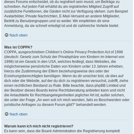
dieses Forums entscheidet, ob du registriert sein musst, um Beiträge zu
schreiben. Auf jeden Fall erhältst du als registriertes Mitglied Zugriff auf
zusätzliche Funktionen, die Gästen nicht zur Verfügung stehen: zum Beispiel
Avatarbilder, Private Nachrichten, E-Mail-Versand an andere Mitglieder,
Beitritt zu Benutzergruppen und so weiter. Wir empfehlen dir eine
Anmeldung, da sie schnell erledigt ist und dir zahlreiche Vorteile bietet.
Nach oben
Was ist COPPA?
COPPA, ausgeschrieben Children’s Online Privacy Protection Act of 1998
(deutsch: Gesetz zum Schutz der Privatsphäre von Kindern im Internet von
1998) ist ein Gesetz in den USA, welches festlegt, dass Websites, die
möglicherweise persönliche Daten von Kindern unter 13 Jahren erheben,
hierzu die Zustimmung der Eltern beziehungsweise des oder der
Erziehungsberechtigten benötigen. Wenn du dir unsicher bist, ob dies auf
dich oder die Website, auf der du dich zu registrieren versuchst, zutrifft, ziehe
einen rechtlichen Beistand zu Rate. Bitte beachte, dass phpBB Limited und
der Besitzer dieses Boards keine Rechtsberatung anbieten kann und nicht
die Anlaufstelle für Rechtsangelegenheiten jeglicher Art ist; außer solchen,
die unter der Frage „An wen soll ich mich wenden, falls es Beschwerden oder
juristische Anfragen zu diesem Forum gibt?“ behandelt werden.
Nach oben
Warum kann ich mich nicht registrieren?
Es kann sein, dass die Board-Administration die Registrierung komplett