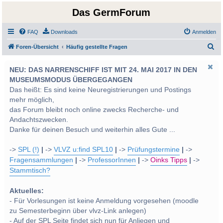
Das GermForum
FAQ
Downloads
Anmelden
S
Foren-Übersicht
Häufig gestellte Fragen
u
NEU: DAS NARRENSCHIFF IST MIT 24. MAI 2017 IN DEN
c
MUSEUMSMODUS ÜBERGEGANGEN
h
Das heißt: Es sind keine Neuregistrierungen und Postings
e
mehr möglich,
das Forum bleibt noch online zwecks Recherche- und
Andachtszwecken.
Danke für deinen Besuch und weiterhin alles Gute ...
->
SPL (!)
|
->
VLVZ u:find SPL10
|
->
Prüfungstermine
|
->
Fragensammlungen
|
->
ProfessorInnen
|
->
Oinks Tipps
|
->
Stammtisch?
Aktuelles:
- Für Vorlesungen ist keine Anmeldung vorgesehen (moodle
zu Semesterbeginn über vlvz-Link anlegen)
- Auf der SPL Seite findet sich nun für Anliegen und