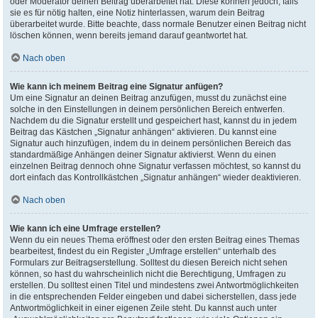
oder Moderator deinen Beitrag überarbeitet hat. Diese können jedoch, falls
sie es für nötig halten, eine Notiz hinterlassen, warum dein Beitrag
überarbeitet wurde. Bitte beachte, dass normale Benutzer einen Beitrag nicht
löschen können, wenn bereits jemand darauf geantwortet hat.
Nach oben
Wie kann ich meinem Beitrag eine Signatur anfügen?
Um eine Signatur an deinen Beitrag anzufügen, musst du zunächst eine
solche in den Einstellungen in deinem persönlichen Bereich entwerfen.
Nachdem du die Signatur erstellt und gespeichert hast, kannst du in jedem
Beitrag das Kästchen „Signatur anhängen“ aktivieren. Du kannst eine
Signatur auch hinzufügen, indem du in deinem persönlichen Bereich das
standardmäßige Anhängen deiner Signatur aktivierst. Wenn du einen
einzelnen Beitrag dennoch ohne Signatur verfassen möchtest, so kannst du
dort einfach das Kontrollkästchen „Signatur anhängen“ wieder deaktivieren.
Nach oben
Wie kann ich eine Umfrage erstellen?
Wenn du ein neues Thema eröffnest oder den ersten Beitrag eines Themas
bearbeitest, findest du ein Register „Umfrage erstellen“ unterhalb des
Formulars zur Beitragserstellung. Solltest du diesen Bereich nicht sehen
können, so hast du wahrscheinlich nicht die Berechtigung, Umfragen zu
erstellen. Du solltest einen Titel und mindestens zwei Antwortmöglichkeiten
in die entsprechenden Felder eingeben und dabei sicherstellen, dass jede
Antwortmöglichkeit in einer eigenen Zeile steht. Du kannst auch unter