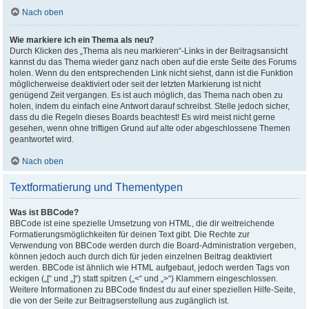
Nach oben
Wie markiere ich ein Thema als neu?
Durch Klicken des „Thema als neu markieren“-Links in der Beitragsansicht
kannst du das Thema wieder ganz nach oben auf die erste Seite des Forums
holen. Wenn du den entsprechenden Link nicht siehst, dann ist die Funktion
möglicherweise deaktiviert oder seit der letzten Markierung ist nicht
genügend Zeit vergangen. Es ist auch möglich, das Thema nach oben zu
holen, indem du einfach eine Antwort darauf schreibst. Stelle jedoch sicher,
dass du die Regeln dieses Boards beachtest! Es wird meist nicht gerne
gesehen, wenn ohne triftigen Grund auf alte oder abgeschlossene Themen
geantwortet wird.
Nach oben
Textformatierung und Thementypen
Was ist BBCode?
BBCode ist eine spezielle Umsetzung von HTML, die dir weitreichende
Formatierungsmöglichkeiten für deinen Text gibt. Die Rechte zur
Verwendung von BBCode werden durch die Board-Administration vergeben,
können jedoch auch durch dich für jeden einzelnen Beitrag deaktiviert
werden. BBCode ist ähnlich wie HTML aufgebaut, jedoch werden Tags von
eckigen („[“ und „]“) statt spitzen („<“ und „>“) Klammern eingeschlossen.
Weitere Informationen zu BBCode findest du auf einer speziellen Hilfe-Seite,
die von der Seite zur Beitragserstellung aus zugänglich ist.