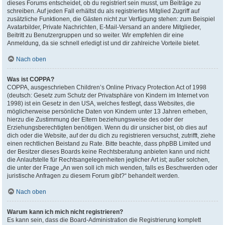
dieses Forums entscheidet, ob du registriert sein musst, um Beiträge zu
schreiben. Auf jeden Fall erhältst du als registriertes Mitglied Zugriff auf
zusätzliche Funktionen, die Gästen nicht zur Verfügung stehen: zum Beispiel
Avatarbilder, Private Nachrichten, E-Mail-Versand an andere Mitglieder,
Beitritt zu Benutzergruppen und so weiter. Wir empfehlen dir eine
Anmeldung, da sie schnell erledigt ist und dir zahlreiche Vorteile bietet.
Nach oben
Was ist COPPA?
COPPA, ausgeschrieben Children’s Online Privacy Protection Act of 1998
(deutsch: Gesetz zum Schutz der Privatsphäre von Kindern im Internet von
1998) ist ein Gesetz in den USA, welches festlegt, dass Websites, die
möglicherweise persönliche Daten von Kindern unter 13 Jahren erheben,
hierzu die Zustimmung der Eltern beziehungsweise des oder der
Erziehungsberechtigten benötigen. Wenn du dir unsicher bist, ob dies auf
dich oder die Website, auf der du dich zu registrieren versuchst, zutrifft, ziehe
einen rechtlichen Beistand zu Rate. Bitte beachte, dass phpBB Limited und
der Besitzer dieses Boards keine Rechtsberatung anbieten kann und nicht
die Anlaufstelle für Rechtsangelegenheiten jeglicher Art ist; außer solchen,
die unter der Frage „An wen soll ich mich wenden, falls es Beschwerden oder
juristische Anfragen zu diesem Forum gibt?“ behandelt werden.
Nach oben
Warum kann ich mich nicht registrieren?
Es kann sein, dass die Board-Administration die Registrierung komplett