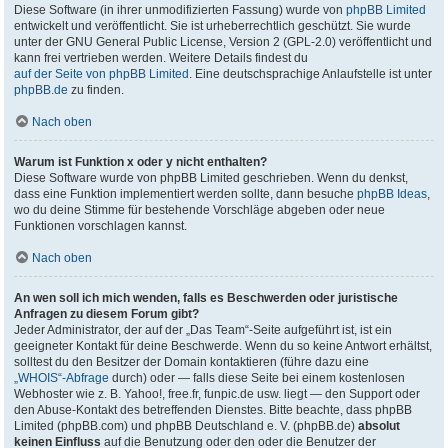
Diese Software (in ihrer unmodifizierten Fassung) wurde von
phpBB Limited
entwickelt und veröffentlicht. Sie ist urheberrechtlich geschützt. Sie wurde
unter der GNU General Public License, Version 2 (GPL-2.0) veröffentlicht und
kann frei vertrieben werden. Weitere Details findest du
auf der Seite von phpBB Limited
. Eine deutschsprachige Anlaufstelle ist unter
phpBB.de
zu finden.
Nach oben
Warum ist Funktion x oder y nicht enthalten?
Diese Software wurde von phpBB Limited geschrieben. Wenn du denkst,
dass eine Funktion implementiert werden sollte, dann besuche
phpBB Ideas
,
wo du deine Stimme für bestehende Vorschläge abgeben oder neue
Funktionen vorschlagen kannst.
Nach oben
An wen soll ich mich wenden, falls es Beschwerden oder juristische
Anfragen zu diesem Forum gibt?
Jeder Administrator, der auf der „Das Team“-Seite aufgeführt ist, ist ein
geeigneter Kontakt für deine Beschwerde. Wenn du so keine Antwort erhältst,
solltest du den Besitzer der Domain kontaktieren (führe dazu eine
„WHOIS“-Abfrage
durch) oder — falls diese Seite bei einem kostenlosen
Webhoster wie z. B. Yahoo!, free.fr, funpic.de usw. liegt — den Support oder
den Abuse-Kontakt des betreffenden Dienstes. Bitte beachte, dass phpBB
Limited (phpBB.com) und phpBB Deutschland e. V. (phpBB.de)
absolut
keinen Einfluss
auf die Benutzung oder den oder die Benutzer der