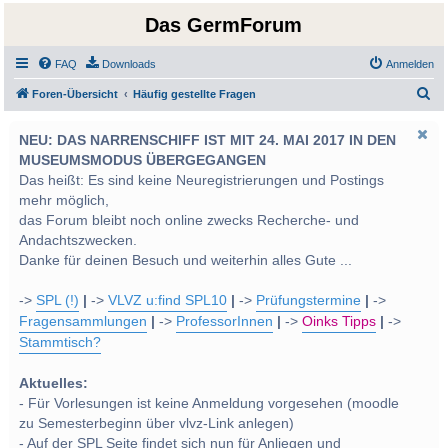
Das GermForum
FAQ
Downloads
Anmelden
S
Foren-Übersicht
Häufig gestellte Fragen
u
NEU: DAS NARRENSCHIFF IST MIT 24. MAI 2017 IN DEN
c
MUSEUMSMODUS ÜBERGEGANGEN
h
Das heißt: Es sind keine Neuregistrierungen und Postings
e
mehr möglich,
das Forum bleibt noch online zwecks Recherche- und
Andachtszwecken.
Danke für deinen Besuch und weiterhin alles Gute ...
->
SPL (!)
|
->
VLVZ u:find SPL10
|
->
Prüfungstermine
|
->
Fragensammlungen
|
->
ProfessorInnen
|
->
Oinks Tipps
|
->
Stammtisch?
Aktuelles:
- Für Vorlesungen ist keine Anmeldung vorgesehen (moodle
zu Semesterbeginn über vlvz-Link anlegen)
- Auf der SPL Seite findet sich nun für Anliegen und