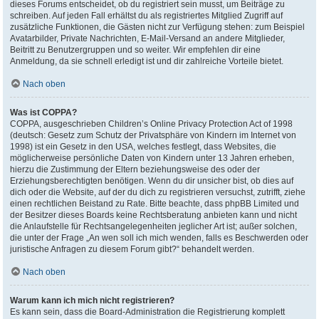
dieses Forums entscheidet, ob du registriert sein musst, um Beiträge zu
schreiben. Auf jeden Fall erhältst du als registriertes Mitglied Zugriff auf
zusätzliche Funktionen, die Gästen nicht zur Verfügung stehen: zum Beispiel
Avatarbilder, Private Nachrichten, E-Mail-Versand an andere Mitglieder,
Beitritt zu Benutzergruppen und so weiter. Wir empfehlen dir eine
Anmeldung, da sie schnell erledigt ist und dir zahlreiche Vorteile bietet.
Nach oben
Was ist COPPA?
COPPA, ausgeschrieben Children’s Online Privacy Protection Act of 1998
(deutsch: Gesetz zum Schutz der Privatsphäre von Kindern im Internet von
1998) ist ein Gesetz in den USA, welches festlegt, dass Websites, die
möglicherweise persönliche Daten von Kindern unter 13 Jahren erheben,
hierzu die Zustimmung der Eltern beziehungsweise des oder der
Erziehungsberechtigten benötigen. Wenn du dir unsicher bist, ob dies auf
dich oder die Website, auf der du dich zu registrieren versuchst, zutrifft, ziehe
einen rechtlichen Beistand zu Rate. Bitte beachte, dass phpBB Limited und
der Besitzer dieses Boards keine Rechtsberatung anbieten kann und nicht
die Anlaufstelle für Rechtsangelegenheiten jeglicher Art ist; außer solchen,
die unter der Frage „An wen soll ich mich wenden, falls es Beschwerden oder
juristische Anfragen zu diesem Forum gibt?“ behandelt werden.
Nach oben
Warum kann ich mich nicht registrieren?
Es kann sein, dass die Board-Administration die Registrierung komplett