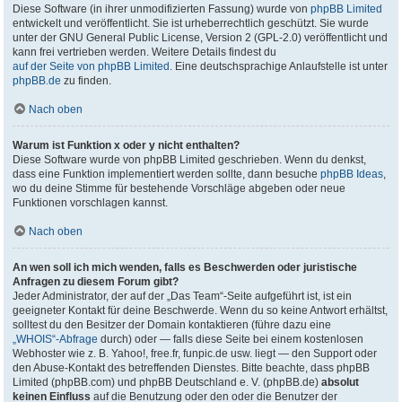
Diese Software (in ihrer unmodifizierten Fassung) wurde von
phpBB Limited
entwickelt und veröffentlicht. Sie ist urheberrechtlich geschützt. Sie wurde
unter der GNU General Public License, Version 2 (GPL-2.0) veröffentlicht und
kann frei vertrieben werden. Weitere Details findest du
auf der Seite von phpBB Limited
. Eine deutschsprachige Anlaufstelle ist unter
phpBB.de
zu finden.
Nach oben
Warum ist Funktion x oder y nicht enthalten?
Diese Software wurde von phpBB Limited geschrieben. Wenn du denkst,
dass eine Funktion implementiert werden sollte, dann besuche
phpBB Ideas
,
wo du deine Stimme für bestehende Vorschläge abgeben oder neue
Funktionen vorschlagen kannst.
Nach oben
An wen soll ich mich wenden, falls es Beschwerden oder juristische
Anfragen zu diesem Forum gibt?
Jeder Administrator, der auf der „Das Team“-Seite aufgeführt ist, ist ein
geeigneter Kontakt für deine Beschwerde. Wenn du so keine Antwort erhältst,
solltest du den Besitzer der Domain kontaktieren (führe dazu eine
„WHOIS“-Abfrage
durch) oder — falls diese Seite bei einem kostenlosen
Webhoster wie z. B. Yahoo!, free.fr, funpic.de usw. liegt — den Support oder
den Abuse-Kontakt des betreffenden Dienstes. Bitte beachte, dass phpBB
Limited (phpBB.com) und phpBB Deutschland e. V. (phpBB.de)
absolut
keinen Einfluss
auf die Benutzung oder den oder die Benutzer der