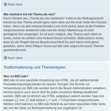
Nach oben
Wie markiere ich ein Thema als neu?
Durch Klicken des „Thema als neu markieren“-Links in der Beitragsansicht
kannst du das Thema wieder ganz nach oben auf die erste Seite des Forums
holen. Wenn du den entsprechenden Link nicht siehst, dann ist die Funktion
möglicherweise deaktiviert oder seit der letzten Markierung ist nicht
genügend Zeit vergangen. Es ist auch möglich, das Thema nach oben zu
holen, indem du einfach eine Antwort darauf schreibst. Stelle jedoch sicher,
dass du die Regeln dieses Boards beachtest! Es wird meist nicht gerne
gesehen, wenn ohne triftigen Grund auf alte oder abgeschlossene Themen
geantwortet wird.
Nach oben
Textformatierung und Thementypen
Was ist BBCode?
BBCode ist eine spezielle Umsetzung von HTML, die dir weitreichende
Formatierungsmöglichkeiten für deinen Text gibt. Die Rechte zur
Verwendung von BBCode werden durch die Board-Administration vergeben,
können jedoch auch durch dich für jeden einzelnen Beitrag deaktiviert
werden. BBCode ist ähnlich wie HTML aufgebaut, jedoch werden Tags von
eckigen („[“ und „]“) statt spitzen („<“ und „>“) Klammern eingeschlossen.
Weitere Informationen zu BBCode findest du auf einer speziellen Hilfe-Seite,
die von der Seite zur Beitragserstellung aus zugänglich ist.