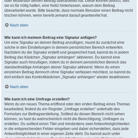
oder Moderator deinen Beitrag überarbeitet hat. Diese können jedoch, falls
sie es für nötig halten, eine Notiz hinterlassen, warum dein Beitrag
überarbeitet wurde. Bitte beachte, dass normale Benutzer einen Beitrag nicht
löschen können, wenn bereits jemand darauf geantwortet hat.
Nach oben
Wie kann ich meinem Beitrag eine Signatur anfügen?
Um eine Signatur an deinen Beitrag anzufügen, musst du zunächst eine
solche in den Einstellungen in deinem persönlichen Bereich entwerfen.
Nachdem du die Signatur erstellt und gespeichert hast, kannst du in jedem
Beitrag das Kästchen „Signatur anhängen“ aktivieren. Du kannst eine
Signatur auch hinzufügen, indem du in deinem persönlichen Bereich das
standardmäßige Anhängen deiner Signatur aktivierst. Wenn du einen
einzelnen Beitrag dennoch ohne Signatur verfassen möchtest, so kannst du
dort einfach das Kontrollkästchen „Signatur anhängen“ wieder deaktivieren.
Nach oben
Wie kann ich eine Umfrage erstellen?
Wenn du ein neues Thema eröffnest oder den ersten Beitrag eines Themas
bearbeitest, findest du ein Register „Umfrage erstellen“ unterhalb des
Formulars zur Beitragserstellung. Solltest du diesen Bereich nicht sehen
können, so hast du wahrscheinlich nicht die Berechtigung, Umfragen zu
erstellen. Du solltest einen Titel und mindestens zwei Antwortmöglichkeiten
in die entsprechenden Felder eingeben und dabei sicherstellen, dass jede
Antwortmöglichkeit in einer eigenen Zeile steht. Du kannst auch unter