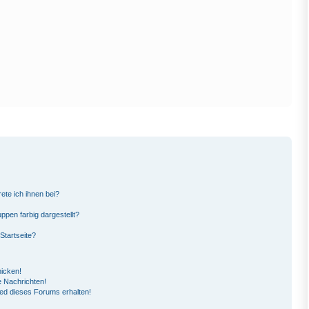
ete ich ihnen bei?
pen farbig dargestellt?
Startseite?
hicken!
 Nachrichten!
ied dieses Forums erhalten!