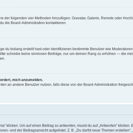
 eine der folgenden vier Methoden hinzufügen: Gravatar, Galerie, Remote oder Hoc
du die Board-Administration kontaktieren.
ge du bislang erstellt hast oder identifizieren bestimmte Benutzer wie Moderator
. Bitte schreibe keine sinnlosen Beiträge, nur um deinen Rang zu erhöhen — die me
en.
fordert, mich anzumelden.
richten an andere Benutzer nutzen, falls diese von der Board-Administration freig
klicken. Um auf einen Beitrag zu antworten, musst du auf „Antworten“ klicken. Es 
en- und der Beitragsansicht aufgelistet. Z. B. „Du darfst neue Themen erstellen“, 