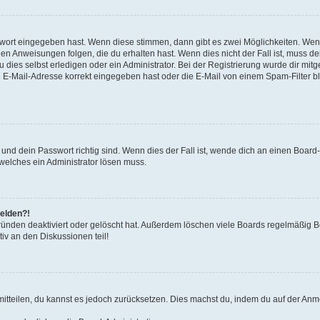
swort eingegeben hast. Wenn diese stimmen, dann gibt es zwei Möglichkeiten. We
en Anweisungen folgen, die du erhalten hast. Wenn dies nicht der Fall ist, muss de
ies selbst erledigen oder ein Administrator. Bei der Registrierung wurde dir mitgete
 E-Mail-Adresse korrekt eingegeben hast oder die E-Mail von einem Spam-Filter blo
nd dein Passwort richtig sind. Wenn dies der Fall ist, wende dich an einen Board-
 welches ein Administrator lösen muss.
melden?!
ünden deaktiviert oder gelöscht hat. Außerdem löschen viele Boards regelmäßig Be
iv an den Diskussionen teil!
 mitteilen, du kannst es jedoch zurücksetzen. Dies machst du, indem du auf der An