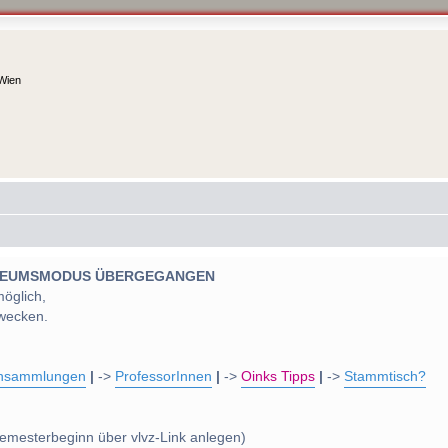
 Wien
 MUSEUMSMODUS ÜBERGEGANGEN
möglich,
wecken.
nsammlungen
|
->
ProfessorInnen
|
->
Oinks Tipps
|
->
Stammtisch?
emesterbeginn über vlvz-Link anlegen)