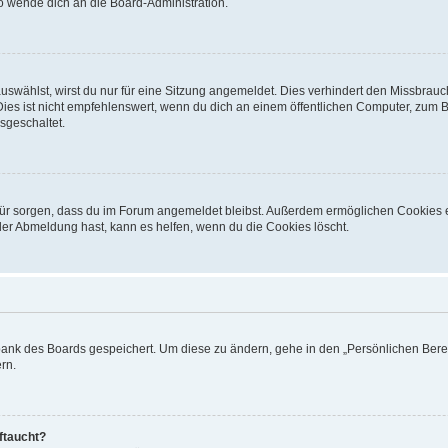
so wende dich an die Board-Administration.
swählst, wirst du nur für eine Sitzung angemeldet. Dies verhindert den Missbrauc
 ist nicht empfehlenswert, wenn du dich an einem öffentlichen Computer, zum Beis
sgeschaltet.
dafür sorgen, dass du im Forum angemeldet bleibst. Außerdem ermöglichen Cookies 
der Abmeldung hast, kann es helfen, wenn du die Cookies löscht.
nbank des Boards gespeichert. Um diese zu ändern, gehe in den „Persönlichen Berei
rn.
ftaucht?