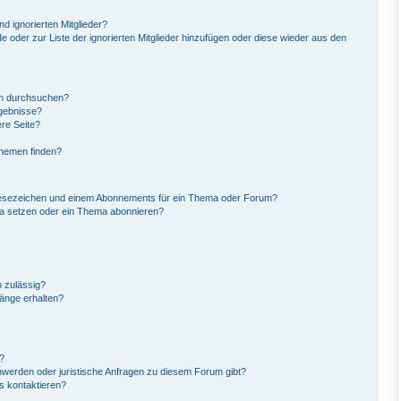
d ignorierten Mitglieder?
de oder zur Liste der ignorierten Mitglieder hinzufügen oder diese wieder aus den
en durchsuchen?
rgebnisse?
re Seite?
Themen finden?
Lesezeichen und einem Abonnements für ein Thema oder Forum?
ma setzen oder ein Thema abonnieren?
 zulässig?
hänge erhalten?
?
hwerden oder juristische Anfragen zu diesem Forum gibt?
s kontaktieren?