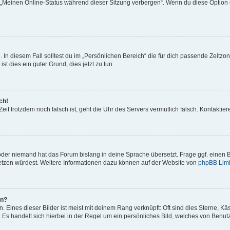
n „Meinen Online-Status während dieser Sitzung verbergen“. Wenn du diese Option 
 In diesem Fall solltest du im „Persönlichen Bereich“ die für dich passende Zeitzone
st dies ein guter Grund, dies jetzt zu tun.
ch!
e Zeit trotzdem noch falsch ist, geht die Uhr des Servers vermutlich falsch. Kontakt
 oder niemand hat das Forum bislang in deine Sprache übersetzt. Frage ggf. einen B
rsetzen würdest. Weitere Informationen dazu können auf der Website von
phpBB Limi
en?
 Eines dieser Bilder ist meist mit deinem Rang verknüpft: Oft sind dies Sterne, K
 Es handelt sich hierbei in der Regel um ein persönliches Bild, welches von Benutze