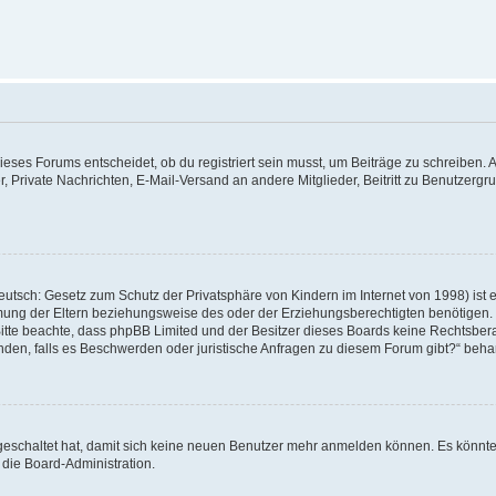
ses Forums entscheidet, ob du registriert sein musst, um Beiträge zu schreiben. Auf j
r, Private Nachrichten, E-Mail-Versand an andere Mitglieder, Beitritt zu Benutzerg
utsch: Gesetz zum Schutz der Privatsphäre von Kindern im Internet von 1998) ist 
ung der Eltern beziehungsweise des oder der Erziehungsberechtigten benötigen. Wen
te. Bitte beachte, dass phpBB Limited und der Besitzer dieses Boards keine Rechtsb
 wenden, falls es Beschwerden oder juristische Anfragen zu diesem Forum gibt?“ beh
sgeschaltet hat, damit sich keine neuen Benutzer mehr anmelden können. Es könnt
 die Board-Administration.