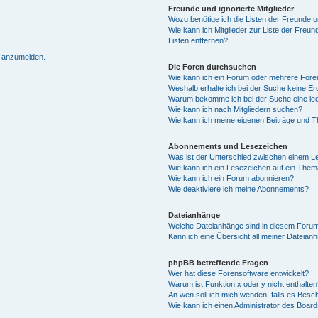
Freunde und ignorierte Mitglieder
Wozu benötige ich die Listen der Freunde un
Wie kann ich Mitglieder zur Liste der Freun
Listen entfernen?
h anzumelden.
Die Foren durchsuchen
Wie kann ich ein Forum oder mehrere For
Weshalb erhalte ich bei der Suche keine E
Warum bekomme ich bei der Suche eine lee
Wie kann ich nach Mitgliedern suchen?
Wie kann ich meine eigenen Beiträge und 
Abonnements und Lesezeichen
Was ist der Unterschied zwischen einem 
Wie kann ich ein Lesezeichen auf ein The
Wie kann ich ein Forum abonnieren?
Wie deaktiviere ich meine Abonnements?
Dateianhänge
Welche Dateianhänge sind in diesem Forum
Kann ich eine Übersicht all meiner Dateian
phpBB betreffende Fragen
Wer hat diese Forensoftware entwickelt?
Warum ist Funktion x oder y nicht enthalten
An wen soll ich mich wenden, falls es Besc
Wie kann ich einen Administrator des Board