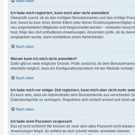
Nach oben
Ich habe mich registriert, kann mich aber nicht anmelden!
Überprüfe zuerst, ob du den richtigen Benutzernamen und das richtige Pas
bist, musst du bzw. einer deiner Eltern oder deiner Erziehungsberechtigten d
neu angemeldeten Mitglieder erst freigeschaltet werden – entweder musst du d
hast, folge den dort enthaltenen Anweisungen. Ansonsten prüfe, ob du deine
eingegeben wurde, dann kontaktiere einen Administrator.
Nach oben
Warum kann ich mich nicht anmelden?
Dafür gibt es viele mögliche Gründe. Prüfe zunächst, ob dein Benutzername u
ebenfalls möglich, dass ein Konfigurationsproblem mit der Website vorliegt,
Nach oben
Ich habe mich vor einiger Zeit registriert, kann mich aber nicht mehr an
Es kann sein, dass ein Administrator dein Benutzerkonto aus verschieden Gr
Datenbankgröße zu verringern. Registriere dich einfach erneut und nimm akt
Nach oben
Ich habe mein Passwort vergessen!
Das ist nicht schlimm! Wir können dir zwar dein altes Passwort nicht wieder
Anweisungen folgst. So solltest du dich schnell wieder anmelden können.