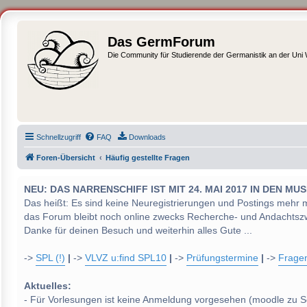
Das GermForum
Die Community für Studierende der Germanistik an der Uni
Schnellzugriff
FAQ
Downloads
Foren-Übersicht
Häufig gestellte Fragen
NEU: DAS NARRENSCHIFF IST MIT 24. MAI 2017 IN DEN
Das heißt: Es sind keine Neuregistrierungen und Postings mehr 
das Forum bleibt noch online zwecks Recherche- und Andachtsz
Danke für deinen Besuch und weiterhin alles Gute ...
->
SPL (!)
|
->
VLVZ u:find SPL10
|
->
Prüfungstermine
|
->
Frage
Aktuelles:
- Für Vorlesungen ist keine Anmeldung vorgesehen (moodle zu S