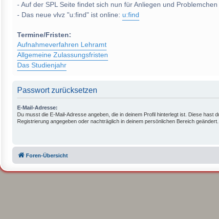
- Auf der SPL Seite findet sich nun für Anliegen und Problemchen
- Das neue vlvz "u:find" ist online:
u:find
Termine/Fristen:
Aufnahmeverfahren Lehramt
Allgemeine Zulassungsfristen
Das Studienjahr
Passwort zurücksetzen
E-Mail-Adresse:
Du musst die E-Mail-Adresse angeben, die in deinem Profil hinterlegt ist. Diese hast d
Registrierung angegeben oder nachträglich in deinem persönlichen Bereich geändert.
Foren-Übersicht