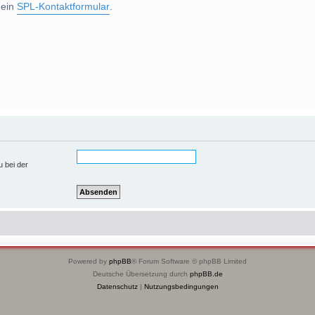
 ein
SPL-Kontaktformular
.
u bei der
Powered by
phpBB
® Forum Software © phpBB Limited
Deutsche Übersetzung durch
phpBB.de
Datenschutz
|
Nutzungsbedingungen