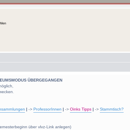
 Wien
 MUSEUMSMODUS ÜBERGEGANGEN
möglich,
wecken.
nsammlungen
|
->
ProfessorInnen
|
->
Oinks Tipps
|
->
Stammtisch?
emesterbeginn über vlvz-Link anlegen)