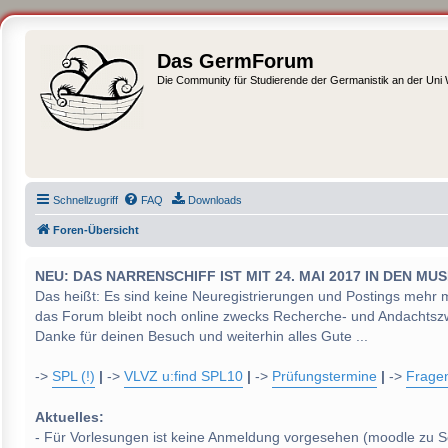
Das GermForum
Die Community für Studierende der Germanistik an der Uni
Schnellzugriff
FAQ
Downloads
Foren-Übersicht
NEU: DAS NARRENSCHIFF IST MIT 24. MAI 2017 IN DEN
Das heißt: Es sind keine Neuregistrierungen und Postings mehr 
das Forum bleibt noch online zwecks Recherche- und Andachtsz
Danke für deinen Besuch und weiterhin alles Gute ...
->
SPL (!)
|
->
VLVZ u:find SPL10
|
->
Prüfungstermine
|
->
Frage
Aktuelles:
- Für Vorlesungen ist keine Anmeldung vorgesehen (moodle zu S