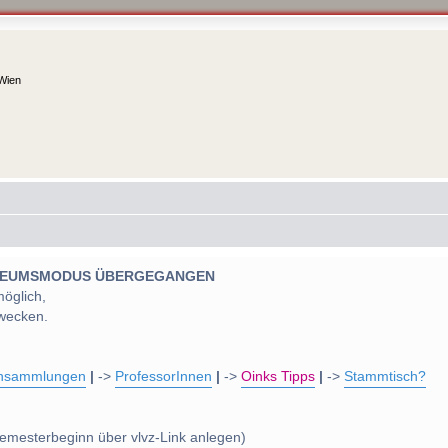
 Wien
 MUSEUMSMODUS ÜBERGEGANGEN
möglich,
wecken.
nsammlungen
|
->
ProfessorInnen
|
->
Oinks Tipps
|
->
Stammtisch?
emesterbeginn über vlvz-Link anlegen)