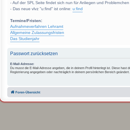
- Auf der SPL Seite findet sich nun für Anliegen und Problemchen
- Das neue vlvz "u:find" ist online:
u:find
Termine/Fristen:
Aufnahmeverfahren Lehramt
Allgemeine Zulassungsfristen
Das Studienjahr
Passwort zurücksetzen
E-Mail-Adresse:
Du musst die E-Mail-Adresse angeben, die in deinem Profil hinterlegt ist. Diese hast d
Registrierung angegeben oder nachträglich in deinem persönlichen Bereich geändert.
Foren-Übersicht