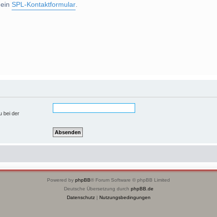
 ein
SPL-Kontaktformular
.
u bei der
Powered by
phpBB
® Forum Software © phpBB Limited
Deutsche Übersetzung durch
phpBB.de
Datenschutz
|
Nutzungsbedingungen