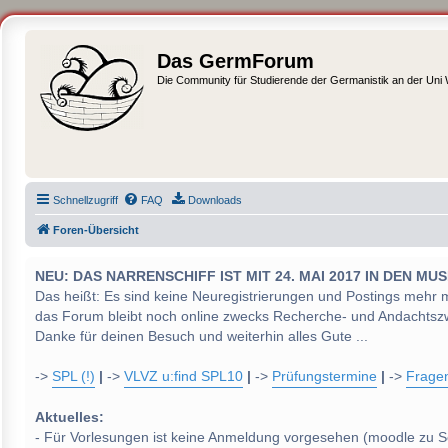
Das GermForum
Die Community für Studierende der Germanistik an der Uni
Schnellzugriff
FAQ
Downloads
Foren-Übersicht
NEU: DAS NARRENSCHIFF IST MIT 24. MAI 2017 IN DEN
Das heißt: Es sind keine Neuregistrierungen und Postings mehr 
das Forum bleibt noch online zwecks Recherche- und Andachtsz
Danke für deinen Besuch und weiterhin alles Gute ...
->
SPL (!)
|
->
VLVZ u:find SPL10
|
->
Prüfungstermine
|
->
Frage
Aktuelles:
- Für Vorlesungen ist keine Anmeldung vorgesehen (moodle zu S