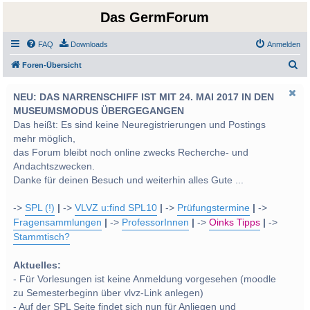
Das GermForum
FAQ
Downloads
Anmelden
S
Foren-Übersicht
u
NEU: DAS NARRENSCHIFF IST MIT 24. MAI 2017 IN DEN
c
MUSEUMSMODUS ÜBERGEGANGEN
h
Das heißt: Es sind keine Neuregistrierungen und Postings
e
mehr möglich,
das Forum bleibt noch online zwecks Recherche- und
Andachtszwecken.
Danke für deinen Besuch und weiterhin alles Gute ...
->
SPL (!)
|
->
VLVZ u:find SPL10
|
->
Prüfungstermine
|
->
Fragensammlungen
|
->
ProfessorInnen
|
->
Oinks Tipps
|
->
Stammtisch?
Aktuelles:
- Für Vorlesungen ist keine Anmeldung vorgesehen (moodle
zu Semesterbeginn über vlvz-Link anlegen)
- Auf der SPL Seite findet sich nun für Anliegen und