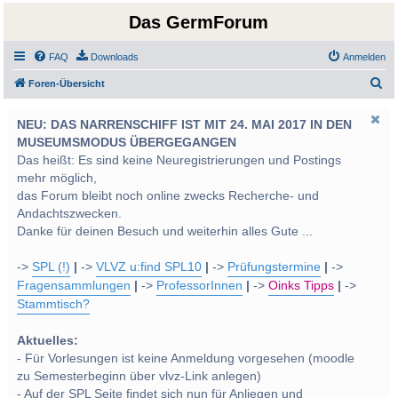
Das GermForum
FAQ
Downloads
Anmelden
S
Foren-Übersicht
u
NEU: DAS NARRENSCHIFF IST MIT 24. MAI 2017 IN DEN
c
MUSEUMSMODUS ÜBERGEGANGEN
h
Das heißt: Es sind keine Neuregistrierungen und Postings
e
mehr möglich,
das Forum bleibt noch online zwecks Recherche- und
Andachtszwecken.
Danke für deinen Besuch und weiterhin alles Gute ...
->
SPL (!)
|
->
VLVZ u:find SPL10
|
->
Prüfungstermine
|
->
Fragensammlungen
|
->
ProfessorInnen
|
->
Oinks Tipps
|
->
Stammtisch?
Aktuelles:
- Für Vorlesungen ist keine Anmeldung vorgesehen (moodle
zu Semesterbeginn über vlvz-Link anlegen)
- Auf der SPL Seite findet sich nun für Anliegen und