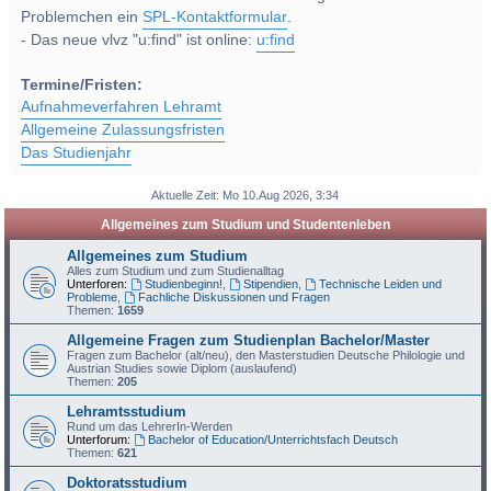
Problemchen ein
SPL-Kontaktformular
.
- Das neue vlvz "u:find" ist online:
u:find
Termine/Fristen:
Aufnahmeverfahren Lehramt
Allgemeine Zulassungsfristen
Das Studienjahr
Aktuelle Zeit: Mo 10.Aug 2026, 3:34
Allgemeines zum Studium und Studentenleben
Allgemeines zum Studium
Alles zum Studium und zum Studienalltag
Unterforen:
Studienbeginn!
,
Stipendien
,
Technische Leiden und
Probleme
,
Fachliche Diskussionen und Fragen
Themen:
1659
Allgemeine Fragen zum Studienplan Bachelor/Master
Fragen zum Bachelor (alt/neu), den Masterstudien Deutsche Philologie und
Austrian Studies sowie Diplom (auslaufend)
Themen:
205
Lehramtsstudium
Rund um das LehrerIn-Werden
Unterforum:
Bachelor of Education/Unterrichtsfach Deutsch
Themen:
621
Doktoratsstudium