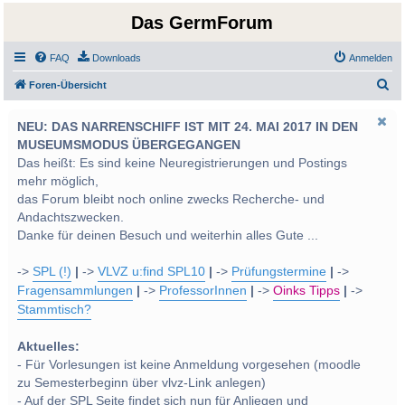
Das GermForum
FAQ
Downloads
Anmelden
S
Foren-Übersicht
u
NEU: DAS NARRENSCHIFF IST MIT 24. MAI 2017 IN DEN
c
MUSEUMSMODUS ÜBERGEGANGEN
h
Das heißt: Es sind keine Neuregistrierungen und Postings
e
mehr möglich,
das Forum bleibt noch online zwecks Recherche- und
Andachtszwecken.
Danke für deinen Besuch und weiterhin alles Gute ...
->
SPL (!)
|
->
VLVZ u:find SPL10
|
->
Prüfungstermine
|
->
Fragensammlungen
|
->
ProfessorInnen
|
->
Oinks Tipps
|
->
Stammtisch?
Aktuelles:
- Für Vorlesungen ist keine Anmeldung vorgesehen (moodle
zu Semesterbeginn über vlvz-Link anlegen)
- Auf der SPL Seite findet sich nun für Anliegen und