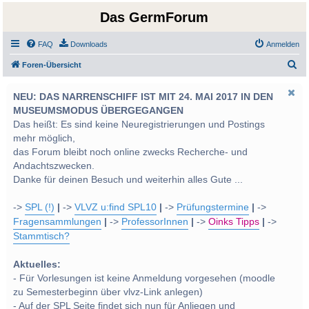
Das GermForum
FAQ
Downloads
Anmelden
S
Foren-Übersicht
u
NEU: DAS NARRENSCHIFF IST MIT 24. MAI 2017 IN DEN
c
MUSEUMSMODUS ÜBERGEGANGEN
h
Das heißt: Es sind keine Neuregistrierungen und Postings
e
mehr möglich,
das Forum bleibt noch online zwecks Recherche- und
Andachtszwecken.
Danke für deinen Besuch und weiterhin alles Gute ...
->
SPL (!)
|
->
VLVZ u:find SPL10
|
->
Prüfungstermine
|
->
Fragensammlungen
|
->
ProfessorInnen
|
->
Oinks Tipps
|
->
Stammtisch?
Aktuelles:
- Für Vorlesungen ist keine Anmeldung vorgesehen (moodle
zu Semesterbeginn über vlvz-Link anlegen)
- Auf der SPL Seite findet sich nun für Anliegen und