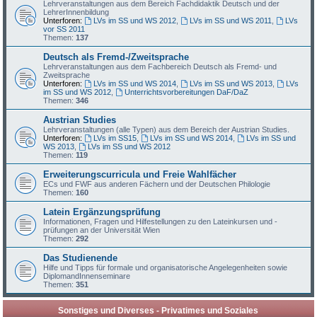
Lehrveranstaltungen aus dem Bereich Fachdidaktik Deutsch und der
LehrerInnenbildung
Unterforen:
LVs im SS und WS 2012
,
LVs im SS und WS 2011
,
LVs
vor SS 2011
Themen:
137
Deutsch als Fremd-/Zweitsprache
Lehrveranstaltungen aus dem Fachbereich Deutsch als Fremd- und
Zweitsprache
Unterforen:
LVs im SS und WS 2014
,
LVs im SS und WS 2013
,
LVs
im SS und WS 2012
,
Unterrichtsvorbereitungen DaF/DaZ
Themen:
346
Austrian Studies
Lehrveranstaltungen (alle Typen) aus dem Bereich der Austrian Studies.
Unterforen:
LVs im SS15
,
LVs im SS und WS 2014
,
LVs im SS und
WS 2013
,
LVs im SS und WS 2012
Themen:
119
Erweiterungscurricula und Freie Wahlfächer
ECs und FWF aus anderen Fächern und der Deutschen Philologie
Themen:
160
Latein Ergänzungsprüfung
Informationen, Fragen und Hilfestellungen zu den Lateinkursen und -
prüfungen an der Universität Wien
Themen:
292
Das Studienende
Hilfe und Tipps für formale und organisatorische Angelegenheiten sowie
DiplomandInnenseminare
Themen:
351
Sonstiges und Diverses - Privatimes und Soziales