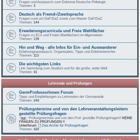
Fragen und Austausch zum Doktorat Deutsche Philologie
Themen:
3
Deutsch als Fremd-/Zweitsprache
Fragen rund um DaF/DaZ sowie zum Master DaF/DaZ
Themen:
144
Erweiterungscurricula und Freie Wahlfächer
Fragen zu ECs und Freien Wahlfächern im Allgemeinen
Themen:
139
Hin und Weg - alle Infos für Ein- und Auswanderer
Erfahrungsaustausch, Organisation, Tipps und Erlebnisberichte
Themen:
113
Die wichtigsten Links
Link-Sammlung zum Studium und für die große, weite Welt
Themen:
41
Lehrende und Prüfungen
GermProfessorInnen Forum
Tipps und Empfehlungen zu Lehrenden der Germanistik
Themen:
244
Prüfungstermine und von den Lehrveranstaltungsleitern
gestellte Prüfungsfragen
::
nur
:: Prüfungstermine und von den Prof. gestellte Prüfungsfragen!!
KEINE
FRAGEN ZU PRÜFUNGEN !!
Unterforum:
Das Archiv für Prüfungsfragen
Themen:
420