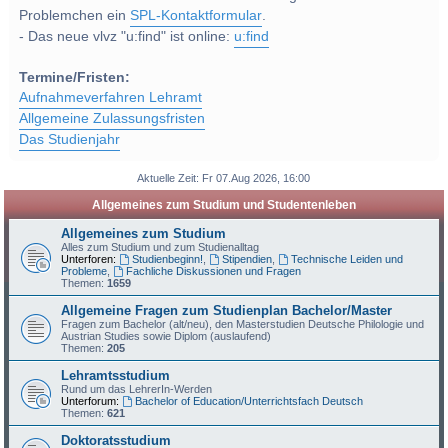
Problemchen ein
SPL-Kontaktformular
.
- Das neue vlvz "u:find" ist online:
u:find
Termine/Fristen:
Aufnahmeverfahren Lehramt
Allgemeine Zulassungsfristen
Das Studienjahr
Aktuelle Zeit: Fr 07.Aug 2026, 16:00
Allgemeines zum Studium und Studentenleben
Allgemeines zum Studium
Alles zum Studium und zum Studienalltag
Unterforen:
Studienbeginn!
,
Stipendien
,
Technische Leiden und
Probleme
,
Fachliche Diskussionen und Fragen
Themen:
1659
Allgemeine Fragen zum Studienplan Bachelor/Master
Fragen zum Bachelor (alt/neu), den Masterstudien Deutsche Philologie und
Austrian Studies sowie Diplom (auslaufend)
Themen:
205
Lehramtsstudium
Rund um das LehrerIn-Werden
Unterforum:
Bachelor of Education/Unterrichtsfach Deutsch
Themen:
621
Doktoratsstudium