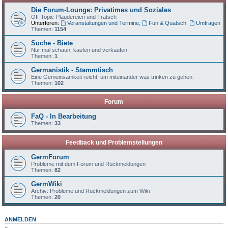
Die Forum-Lounge: Privatimes und Soziales
Off-Topic-Plaudereien und Tratsch
Unterforen:
Veranstaltungen und Termine
,
Fun & Quatsch
,
Umfragen
Themen:
1154
Suche - Biete
Nur mal schaun, kaufen und verkaufen
Themen:
1
Germanistik - Stammtisch
Eine Gemeinsamkeit reicht, um miteinander was trinken zu gehen.
Themen:
102
Forum
FaQ - In Bearbeitung
Themen:
33
Feedback und Problemstellungen
GermForum
Probleme mit dem Forum und Rückmeldungen
Themen:
82
GermWiki
Archiv: Probleme und Rückmeldungen zum Wiki
Themen:
20
ANMELDEN