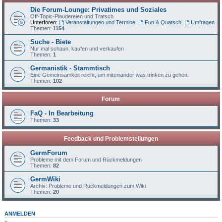
Die Forum-Lounge: Privatimes und Soziales
Off-Topic-Plaudereien und Tratsch
Unterforen:
Veranstaltungen und Termine
,
Fun & Quatsch
,
Umfragen
Themen:
1154
Suche - Biete
Nur mal schaun, kaufen und verkaufen
Themen:
1
Germanistik - Stammtisch
Eine Gemeinsamkeit reicht, um miteinander was trinken zu gehen.
Themen:
102
Forum
FaQ - In Bearbeitung
Themen:
33
Feedback und Problemstellungen
GermForum
Probleme mit dem Forum und Rückmeldungen
Themen:
82
GermWiki
Archiv: Probleme und Rückmeldungen zum Wiki
Themen:
20
ANMELDEN