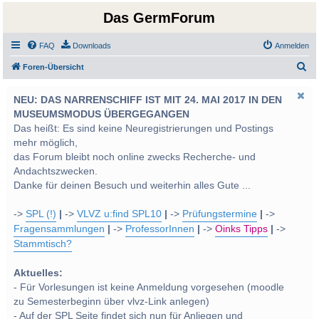
Das GermForum
FAQ
Downloads
Anmelden
S
Foren-Übersicht
u
NEU: DAS NARRENSCHIFF IST MIT 24. MAI 2017 IN DEN
c
MUSEUMSMODUS ÜBERGEGANGEN
h
Das heißt: Es sind keine Neuregistrierungen und Postings
e
mehr möglich,
das Forum bleibt noch online zwecks Recherche- und
Andachtszwecken.
Danke für deinen Besuch und weiterhin alles Gute ...
->
SPL (!)
|
->
VLVZ u:find SPL10
|
->
Prüfungstermine
|
->
Fragensammlungen
|
->
ProfessorInnen
|
->
Oinks Tipps
|
->
Stammtisch?
Aktuelles:
- Für Vorlesungen ist keine Anmeldung vorgesehen (moodle
zu Semesterbeginn über vlvz-Link anlegen)
- Auf der SPL Seite findet sich nun für Anliegen und