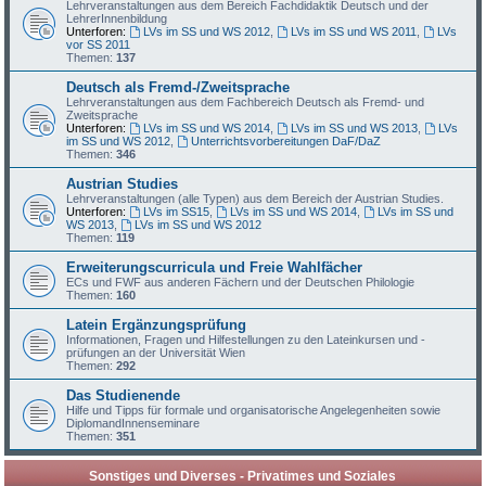
Lehrveranstaltungen aus dem Bereich Fachdidaktik Deutsch und der
LehrerInnenbildung
Unterforen:
LVs im SS und WS 2012
,
LVs im SS und WS 2011
,
LVs
vor SS 2011
Themen:
137
Deutsch als Fremd-/Zweitsprache
Lehrveranstaltungen aus dem Fachbereich Deutsch als Fremd- und
Zweitsprache
Unterforen:
LVs im SS und WS 2014
,
LVs im SS und WS 2013
,
LVs
im SS und WS 2012
,
Unterrichtsvorbereitungen DaF/DaZ
Themen:
346
Austrian Studies
Lehrveranstaltungen (alle Typen) aus dem Bereich der Austrian Studies.
Unterforen:
LVs im SS15
,
LVs im SS und WS 2014
,
LVs im SS und
WS 2013
,
LVs im SS und WS 2012
Themen:
119
Erweiterungscurricula und Freie Wahlfächer
ECs und FWF aus anderen Fächern und der Deutschen Philologie
Themen:
160
Latein Ergänzungsprüfung
Informationen, Fragen und Hilfestellungen zu den Lateinkursen und -
prüfungen an der Universität Wien
Themen:
292
Das Studienende
Hilfe und Tipps für formale und organisatorische Angelegenheiten sowie
DiplomandInnenseminare
Themen:
351
Sonstiges und Diverses - Privatimes und Soziales