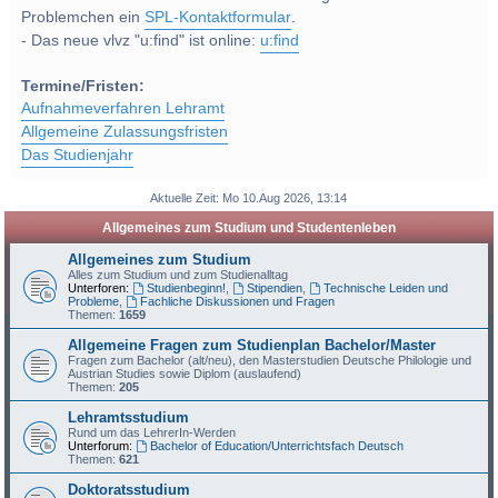
Problemchen ein
SPL-Kontaktformular
.
- Das neue vlvz "u:find" ist online:
u:find
Termine/Fristen:
Aufnahmeverfahren Lehramt
Allgemeine Zulassungsfristen
Das Studienjahr
Aktuelle Zeit: Mo 10.Aug 2026, 13:14
Allgemeines zum Studium und Studentenleben
Allgemeines zum Studium
Alles zum Studium und zum Studienalltag
Unterforen:
Studienbeginn!
,
Stipendien
,
Technische Leiden und
Probleme
,
Fachliche Diskussionen und Fragen
Themen:
1659
Allgemeine Fragen zum Studienplan Bachelor/Master
Fragen zum Bachelor (alt/neu), den Masterstudien Deutsche Philologie und
Austrian Studies sowie Diplom (auslaufend)
Themen:
205
Lehramtsstudium
Rund um das LehrerIn-Werden
Unterforum:
Bachelor of Education/Unterrichtsfach Deutsch
Themen:
621
Doktoratsstudium