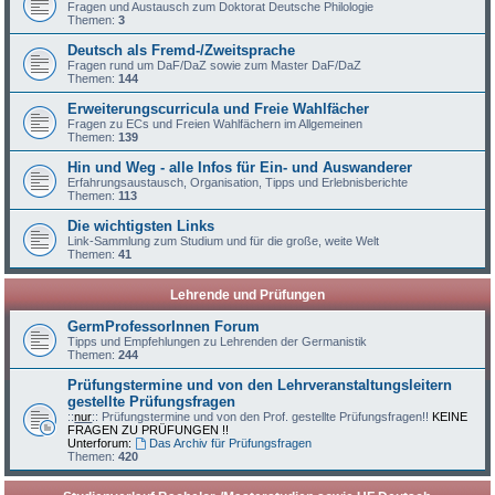
Fragen und Austausch zum Doktorat Deutsche Philologie
Themen:
3
Deutsch als Fremd-/Zweitsprache
Fragen rund um DaF/DaZ sowie zum Master DaF/DaZ
Themen:
144
Erweiterungscurricula und Freie Wahlfächer
Fragen zu ECs und Freien Wahlfächern im Allgemeinen
Themen:
139
Hin und Weg - alle Infos für Ein- und Auswanderer
Erfahrungsaustausch, Organisation, Tipps und Erlebnisberichte
Themen:
113
Die wichtigsten Links
Link-Sammlung zum Studium und für die große, weite Welt
Themen:
41
Lehrende und Prüfungen
GermProfessorInnen Forum
Tipps und Empfehlungen zu Lehrenden der Germanistik
Themen:
244
Prüfungstermine und von den Lehrveranstaltungsleitern
gestellte Prüfungsfragen
::
nur
:: Prüfungstermine und von den Prof. gestellte Prüfungsfragen!!
KEINE
FRAGEN ZU PRÜFUNGEN !!
Unterforum:
Das Archiv für Prüfungsfragen
Themen:
420