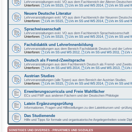
Lehrveranstaltungen exkl. VO aus dem Fachbereich der Älteren Deutschen 
Unterforen:
LVs im SS15
,
LVs im SS und WS 2014
,
LVs im SS und 
Neuere Deutsche Literatur
Lehrveranstaltungen exkl. VO aus dem Fachbereich der Neueren Deutschen
Unterforen:
LVs im SS15
,
LVs im SS und WS 2014
,
LVs im SS und 
Sprachwissenschaft
Lehrveranstaltungen exkl. VO aus dem Fachbereich Sprachwissenschaft
Unterforen:
LVs im SS15
,
LVs im SS und WS 2014
,
LVs im SS und 
Fachdidaktik und LehrerInnenbildung
Lehrveranstaltungen aus dem Bereich Fachdidaktik Deutsch und der Lehre
Unterforen:
LVs im SS und WS 2012
,
LVs im SS und WS 2011
,
LVs 
Deutsch als Fremd-/Zweitsprache
Lehrveranstaltungen aus dem Fachbereich Deutsch als Fremd- und Zweit
Unterforen:
LVs im SS und WS 2014
,
LVs im SS und WS 2013
,
LVs 
Austrian Studies
Lehrveranstaltungen (alle Typen) aus dem Bereich der Austrian Studies.
Unterforen:
LVs im SS15
,
LVs im SS und WS 2014
,
LVs im SS und 
Erweiterungscurricula und Freie Wahlfächer
ECs und FWF aus anderen Fächern und der Deutschen Philologie
Latein Ergänzungsprüfung
Informationen, Fragen und Hilfestellungen zu den Lateinkursen und -prüfun
Das Studienende
Hilfe und Tipps für formale und organisatorische Angelegenheiten sowie D
SONSTIGES UND DIVERSES - PRIVATIMES UND SOZIALES