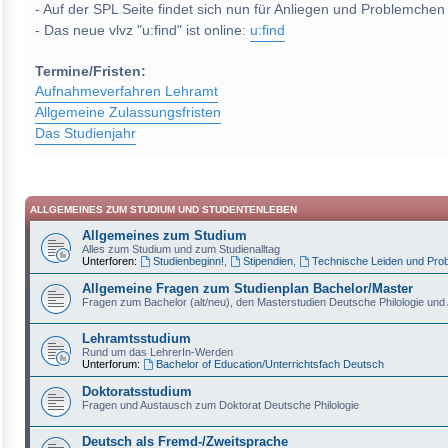
- Auf der SPL Seite findet sich nun für Anliegen und Problemchen
- Das neue vlvz "u:find" ist online:
u:find
Termine/Fristen:
Aufnahmeverfahren Lehramt
Allgemeine Zulassungsfristen
Das Studienjahr
ALLGEMEINES ZUM STUDIUM UND STUDENTENLEBEN
Allgemeines zum Studium
Alles zum Studium und zum Studienalltag
Unterforen:
Studienbeginn!
,
Stipendien
,
Technische Leiden und Pro
Allgemeine Fragen zum Studienplan Bachelor/Master
Fragen zum Bachelor (alt/neu), den Masterstudien Deutsche Philologie und 
Lehramtsstudium
Rund um das LehrerIn-Werden
Unterforum:
Bachelor of Education/Unterrichtsfach Deutsch
Doktoratsstudium
Fragen und Austausch zum Doktorat Deutsche Philologie
Deutsch als Fremd-/Zweitsprache