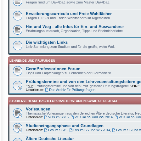
Fragen rund um DaF/DaZ sowie zum Master DaF/DaZ
Erweiterungscurricula und Freie Wahlfächer
Fragen zu ECs und Freien Wahlfächern im Allgemeinen
Hin und Weg - alle Infos für Ein- und Auswanderer
Erfahrungsaustausch, Organisation, Tipps und Erlebnisberichte
Die wichtigsten Links
Link-Sammlung zum Studium und für die große, weite Welt
LEHRENDE UND PRÜFUNGEN
GermProfessorInnen Forum
Tipps und Empfehlungen zu Lehrenden der Germanistik
Prüfungstermine und von den Lehrveranstaltungsleitern ge
::
nur
:: Prüfungstermine und von den Prof. gestellte Prüfungsfragen!!
KEINE
Unterforum:
Das Archiv für Prüfungsfragen
STUDIENVERLAUF BACHELOR-/MASTERSTUDIEN SOWIE UF DEUTSCH
Vorlesungen
Thematische Vorlesungen aus den Bereichen Ältere deutsche Literatur, Ne
Unterforen:
VOs im SS15
,
VOs im SS und WS 2014
,
VOs im SS un
Studieneingangsphase und Grundlagen
Unterforen:
LVs im SS15
,
LVs im SS und WS 2014
,
LVs im SS und 
Ältere Deutsche Literatur