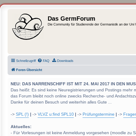
Das GermForum
Die Community für Studierende der Germanistik an der Uni
Schnellzugriff
FAQ
Downloads
Foren-Übersicht
NEU: DAS NARRENSCHIFF IST MIT 24. MAI 2017 IN DEN
Das heißt: Es sind keine Neuregistrierungen und Postings mehr 
das Forum bleibt noch online zwecks Recherche- und Andachtsz
Danke für deinen Besuch und weiterhin alles Gute ...
->
SPL (!)
|
->
VLVZ u:find SPL10
|
->
Prüfungstermine
|
->
Frage
Aktuelles:
- Für Vorlesungen ist keine Anmeldung vorgesehen (moodle zu S