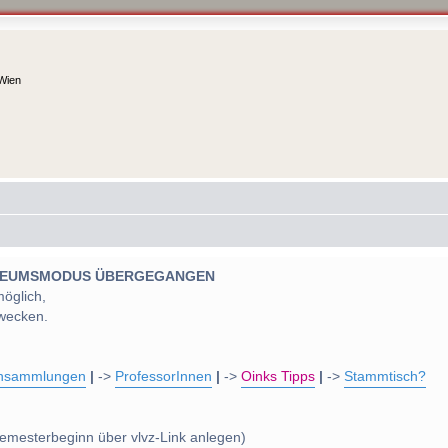
 Wien
 MUSEUMSMODUS ÜBERGEGANGEN
möglich,
wecken.
nsammlungen
|
->
ProfessorInnen
|
->
Oinks Tipps
|
->
Stammtisch?
emesterbeginn über vlvz-Link anlegen)