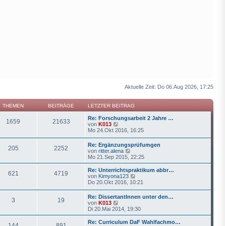
Aktuelle Zeit: Do 06.Aug 2026, 17:25
THEMEN
BEITRÄGE
LETZTER BEITRAG
Re: Forschungsarbeit 2 Jahre …
1659
21633
N
von
K013
e
Mo 24.Okt 2016, 16:25
u
e
Re: Ergänzungsprüfumgen
205
2252
s
N
von
ritter.alena
t
e
Mo 21.Sep 2015, 22:25
e
u
r
e
Re: Unterrichtspraktikum abbr…
B
621
4719
s
N
von
Kimyona123
e
t
e
Do 20.Okt 2016, 10:21
i
e
u
t
r
e
r
Re: DissertantInnen unter den…
B
3
19
s
a
N
von
K013
e
t
g
e
Di 20.Mai 2014, 19:30
i
e
u
t
r
e
Re: Curriculum DaF Wahlfachmo…
r
B
144
891