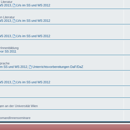
Literatur
WS 2013
,
LVs im SS und WS 2012
 Literatur
WS 2013
,
LVs im SS und WS 2012
WS 2013
,
LVs im SS und WS 2012
rInnenbildung
vor SS 2011
sprache
im SS und WS 2012
,
Unterrichtsvorbereitungen DaF/DaZ
WS 2013
,
LVs im SS und WS 2012
gen an der Universität Wien
iplomandInnenseminare