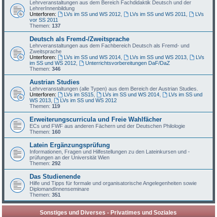
Lehrveranstaltungen aus dem Bereich Fachdidaktik Deutsch und der
LehrerInnenbildung
Unterforen:
LVs im SS und WS 2012
,
LVs im SS und WS 2011
,
LVs
vor SS 2011
Themen:
137
Deutsch als Fremd-/Zweitsprache
Lehrveranstaltungen aus dem Fachbereich Deutsch als Fremd- und
Zweitsprache
Unterforen:
LVs im SS und WS 2014
,
LVs im SS und WS 2013
,
LVs
im SS und WS 2012
,
Unterrichtsvorbereitungen DaF/DaZ
Themen:
346
Austrian Studies
Lehrveranstaltungen (alle Typen) aus dem Bereich der Austrian Studies.
Unterforen:
LVs im SS15
,
LVs im SS und WS 2014
,
LVs im SS und
WS 2013
,
LVs im SS und WS 2012
Themen:
119
Erweiterungscurricula und Freie Wahlfächer
ECs und FWF aus anderen Fächern und der Deutschen Philologie
Themen:
160
Latein Ergänzungsprüfung
Informationen, Fragen und Hilfestellungen zu den Lateinkursen und -
prüfungen an der Universität Wien
Themen:
292
Das Studienende
Hilfe und Tipps für formale und organisatorische Angelegenheiten sowie
DiplomandInnenseminare
Themen:
351
Sonstiges und Diverses - Privatimes und Soziales