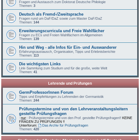
Fragen und Austausch zum Doktorat Deutsche Philologie
Themen:
3
Deutsch als Fremd-/Zweitsprache
Fragen rund um DaF/DaZ sowie zum Master DaF/DaZ
Themen:
144
Erweiterungscurricula und Freie Wahlfächer
Fragen zu ECs und Freien Wahlfächern im Allgemeinen
Themen:
139
Hin und Weg - alle Infos für Ein- und Auswanderer
Erfahrungsaustausch, Organisation, Tipps und Erlebnisberichte
Themen:
113
Die wichtigsten Links
Link-Sammlung zum Studium und für die große, weite Welt
Themen:
41
Lehrende und Prüfungen
GermProfessorInnen Forum
Tipps und Empfehlungen zu Lehrenden der Germanistik
Themen:
244
Prüfungstermine und von den Lehrveranstaltungsleitern
gestellte Prüfungsfragen
::
nur
:: Prüfungstermine und von den Prof. gestellte Prüfungsfragen!!
KEINE
FRAGEN ZU PRÜFUNGEN !!
Unterforum:
Das Archiv für Prüfungsfragen
Themen:
420