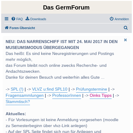
Das GermForum
FAQ
Downloads
Anmelden
S
Foren-Übersicht
u
NEU: DAS NARRENSCHIFF IST MIT 24. MAI 2017 IN DEN
c
MUSEUMSMODUS ÜBERGEGANGEN
h
Das heißt: Es sind keine Neuregistrierungen und Postings
e
mehr möglich,
das Forum bleibt noch online zwecks Recherche- und
Andachtszwecken.
Danke für deinen Besuch und weiterhin alles Gute ...
->
SPL (!)
|
->
VLVZ u:find SPL10
|
->
Prüfungstermine
|
->
Fragensammlungen
|
->
ProfessorInnen
|
->
Oinks Tipps
|
->
Stammtisch?
Aktuelles:
- Für Vorlesungen ist keine Anmeldung vorgesehen (moodle
zu Semesterbeginn über vlvz-Link anlegen)
- Auf der SPL Seite findet sich nun für Anliegen und