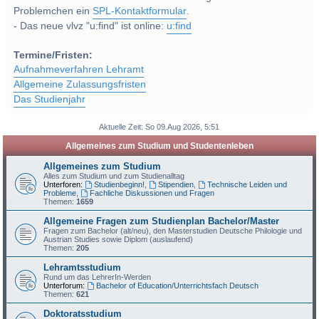
Problemchen ein
SPL-Kontaktformular
.
- Das neue vlvz "u:find" ist online:
u:find
Termine/Fristen:
Aufnahmeverfahren Lehramt
Allgemeine Zulassungsfristen
Das Studienjahr
Aktuelle Zeit: So 09.Aug 2026, 5:51
Allgemeines zum Studium und Studentenleben
Allgemeines zum Studium
Alles zum Studium und zum Studienalltag
Unterforen:
Studienbeginn!
,
Stipendien
,
Technische Leiden und
Probleme
,
Fachliche Diskussionen und Fragen
Themen:
1659
Allgemeine Fragen zum Studienplan Bachelor/Master
Fragen zum Bachelor (alt/neu), den Masterstudien Deutsche Philologie und
Austrian Studies sowie Diplom (auslaufend)
Themen:
205
Lehramtsstudium
Rund um das LehrerIn-Werden
Unterforum:
Bachelor of Education/Unterrichtsfach Deutsch
Themen:
621
Doktoratsstudium