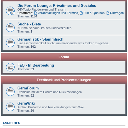
Die Forum-Lounge: Privatimes und Soziales
Off-Topic-Plaudereien und Tratsch
Unterforen:
Veranstaltungen und Termine
,
Fun & Quatsch
,
Umfragen
Themen:
1154
Suche - Biete
Nur mal schaun, kaufen und verkaufen
Themen:
1
Germanistik - Stammtisch
Eine Gemeinsamkeit reicht, um miteinander was trinken zu gehen.
Themen:
102
Forum
FaQ - In Bearbeitung
Themen:
33
Feedback und Problemstellungen
GermForum
Probleme mit dem Forum und Rückmeldungen
Themen:
82
GermWiki
Archiv: Probleme und Rückmeldungen zum Wiki
Themen:
20
ANMELDEN