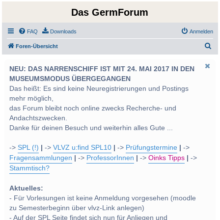
Das GermForum
FAQ
Downloads
Anmelden
S
Foren-Übersicht
u
NEU: DAS NARRENSCHIFF IST MIT 24. MAI 2017 IN DEN
c
MUSEUMSMODUS ÜBERGEGANGEN
h
Das heißt: Es sind keine Neuregistrierungen und Postings
e
mehr möglich,
das Forum bleibt noch online zwecks Recherche- und
Andachtszwecken.
Danke für deinen Besuch und weiterhin alles Gute ...
->
SPL (!)
|
->
VLVZ u:find SPL10
|
->
Prüfungstermine
|
->
Fragensammlungen
|
->
ProfessorInnen
|
->
Oinks Tipps
|
->
Stammtisch?
Aktuelles:
- Für Vorlesungen ist keine Anmeldung vorgesehen (moodle
zu Semesterbeginn über vlvz-Link anlegen)
- Auf der SPL Seite findet sich nun für Anliegen und