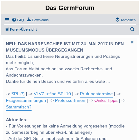
Das GermForum
FAQ
Downloads
Anmelden
S
Foren-Übersicht
u
NEU: DAS NARRENSCHIFF IST MIT 24. MAI 2017 IN DEN
c
MUSEUMSMODUS ÜBERGEGANGEN
h
Das heißt: Es sind keine Neuregistrierungen und Postings
e
mehr möglich,
das Forum bleibt noch online zwecks Recherche- und
Andachtszwecken.
Danke für deinen Besuch und weiterhin alles Gute ...
->
SPL (!)
|
->
VLVZ u:find SPL10
|
->
Prüfungstermine
|
->
Fragensammlungen
|
->
ProfessorInnen
|
->
Oinks Tipps
|
->
Stammtisch?
Aktuelles:
- Für Vorlesungen ist keine Anmeldung vorgesehen (moodle
zu Semesterbeginn über vlvz-Link anlegen)
- Auf der SPL Seite findet sich nun für Anliegen und