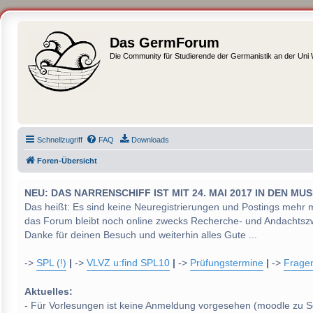
Das GermForum
Die Community für Studierende der Germanistik an der Uni
Schnellzugriff
FAQ
Downloads
Foren-Übersicht
NEU: DAS NARRENSCHIFF IST MIT 24. MAI 2017 IN DEN
Das heißt: Es sind keine Neuregistrierungen und Postings mehr 
das Forum bleibt noch online zwecks Recherche- und Andachtsz
Danke für deinen Besuch und weiterhin alles Gute ...
->
SPL (!)
|
->
VLVZ u:find SPL10
|
->
Prüfungstermine
|
->
Frage
Aktuelles:
- Für Vorlesungen ist keine Anmeldung vorgesehen (moodle zu S