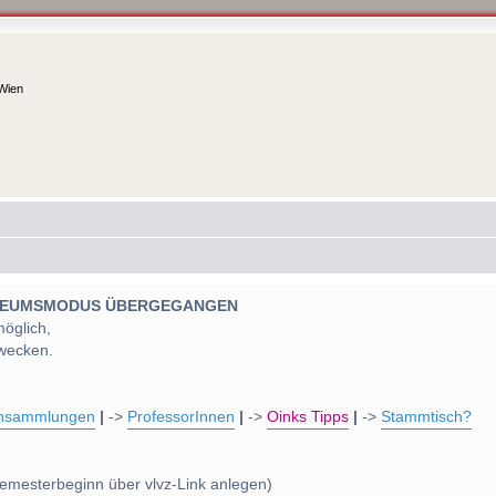
 Wien
 MUSEUMSMODUS ÜBERGEGANGEN
möglich,
wecken.
nsammlungen
|
->
ProfessorInnen
|
->
Oinks Tipps
|
->
Stammtisch?
emesterbeginn über vlvz-Link anlegen)