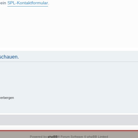
 ein
SPL-Kontaktformular
.
uschauen.
verbergen
Powered by
phpBB
® Forum Software © phpBB Limited