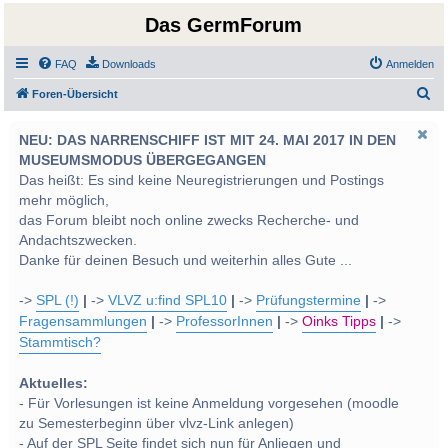
Das GermForum
FAQ
Downloads
Anmelden
S
Foren-Übersicht
u
NEU: DAS NARRENSCHIFF IST MIT 24. MAI 2017 IN DEN
c
MUSEUMSMODUS ÜBERGEGANGEN
h
Das heißt: Es sind keine Neuregistrierungen und Postings
e
mehr möglich,
das Forum bleibt noch online zwecks Recherche- und
Andachtszwecken.
Danke für deinen Besuch und weiterhin alles Gute ...
->
SPL (!)
|
->
VLVZ u:find SPL10
|
->
Prüfungstermine
|
->
Fragensammlungen
|
->
ProfessorInnen
|
->
Oinks Tipps
|
->
Stammtisch?
Aktuelles:
- Für Vorlesungen ist keine Anmeldung vorgesehen (moodle
zu Semesterbeginn über vlvz-Link anlegen)
- Auf der SPL Seite findet sich nun für Anliegen und