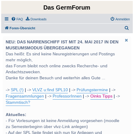
Das GermForum
FAQ
Downloads
Anmelden
S
Foren-Übersicht
u
NEU: DAS NARRENSCHIFF IST MIT 24. MAI 2017 IN DEN
c
MUSEUMSMODUS ÜBERGEGANGEN
h
Das heißt: Es sind keine Neuregistrierungen und Postings
e
mehr möglich,
das Forum bleibt noch online zwecks Recherche- und
Andachtszwecken.
Danke für deinen Besuch und weiterhin alles Gute ...
->
SPL (!)
|
->
VLVZ u:find SPL10
|
->
Prüfungstermine
|
->
Fragensammlungen
|
->
ProfessorInnen
|
->
Oinks Tipps
|
->
Stammtisch?
Aktuelles:
- Für Vorlesungen ist keine Anmeldung vorgesehen (moodle
zu Semesterbeginn über vlvz-Link anlegen)
- Auf der SPL Seite findet sich nun für Anliegen und