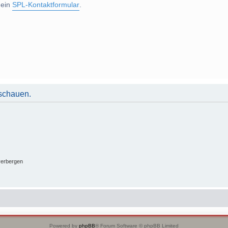
 ein
SPL-Kontaktformular
.
uschauen.
verbergen
Powered by
phpBB
® Forum Software © phpBB Limited