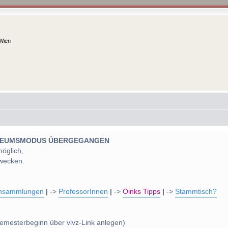
 Wien
 MUSEUMSMODUS ÜBERGEGANGEN
möglich,
wecken.
nsammlungen
|
->
ProfessorInnen
|
->
Oinks Tipps
|
->
Stammtisch?
emesterbeginn über vlvz-Link anlegen)