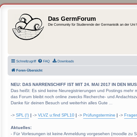
Das GermForum
Die Community für Studierende der Germanistik an der Uni
Schnellzugriff
FAQ
Downloads
Foren-Übersicht
NEU: DAS NARRENSCHIFF IST MIT 24. MAI 2017 IN DEN
Das heißt: Es sind keine Neuregistrierungen und Postings mehr 
das Forum bleibt noch online zwecks Recherche- und Andachtsz
Danke für deinen Besuch und weiterhin alles Gute ...
->
SPL (!)
|
->
VLVZ u:find SPL10
|
->
Prüfungstermine
|
->
Frage
Aktuelles:
- Für Vorlesungen ist keine Anmeldung vorgesehen (moodle zu S