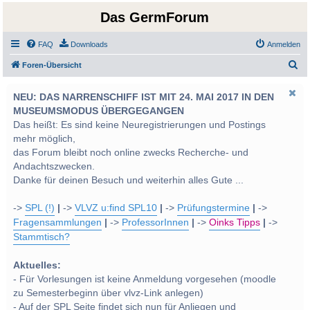
Das GermForum
FAQ
Downloads
Anmelden
S
Foren-Übersicht
u
NEU: DAS NARRENSCHIFF IST MIT 24. MAI 2017 IN DEN
c
MUSEUMSMODUS ÜBERGEGANGEN
h
Das heißt: Es sind keine Neuregistrierungen und Postings
e
mehr möglich,
das Forum bleibt noch online zwecks Recherche- und
Andachtszwecken.
Danke für deinen Besuch und weiterhin alles Gute ...
->
SPL (!)
|
->
VLVZ u:find SPL10
|
->
Prüfungstermine
|
->
Fragensammlungen
|
->
ProfessorInnen
|
->
Oinks Tipps
|
->
Stammtisch?
Aktuelles:
- Für Vorlesungen ist keine Anmeldung vorgesehen (moodle
zu Semesterbeginn über vlvz-Link anlegen)
- Auf der SPL Seite findet sich nun für Anliegen und