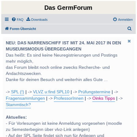
Das GermForum
FAQ
Downloads
Anmelden
S
Foren-Übersicht
u
NEU: DAS NARRENSCHIFF IST MIT 24. MAI 2017 IN DEN
c
MUSEUMSMODUS ÜBERGEGANGEN
h
Das heißt: Es sind keine Neuregistrierungen und Postings
e
mehr möglich,
das Forum bleibt noch online zwecks Recherche- und
Andachtszwecken.
Danke für deinen Besuch und weiterhin alles Gute ...
->
SPL (!)
|
->
VLVZ u:find SPL10
|
->
Prüfungstermine
|
->
Fragensammlungen
|
->
ProfessorInnen
|
->
Oinks Tipps
|
->
Stammtisch?
Aktuelles:
- Für Vorlesungen ist keine Anmeldung vorgesehen (moodle
zu Semesterbeginn über vlvz-Link anlegen)
- Auf der SPL Seite findet sich nun für Anliegen und