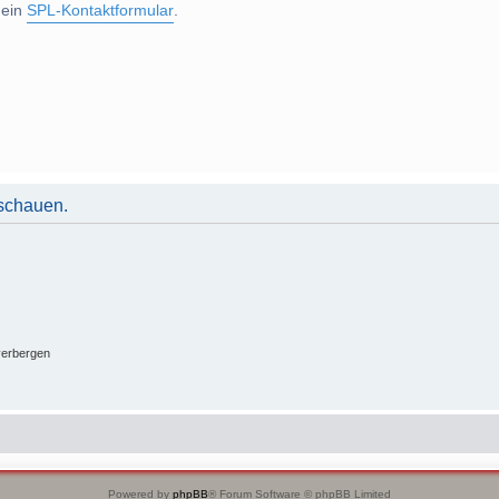
 ein
SPL-Kontaktformular
.
uschauen.
verbergen
Powered by
phpBB
® Forum Software © phpBB Limited