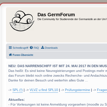
Das GermForum
Die Community für Studierende der Germanistik an der Uni
Schnellzugriff
FAQ
Downloads
Foren-Übersicht
NEU: DAS NARRENSCHIFF IST MIT 24. MAI 2017 IN DEN
Das heißt: Es sind keine Neuregistrierungen und Postings mehr 
das Forum bleibt noch online zwecks Recherche- und Andachtsz
Danke für deinen Besuch und weiterhin alles Gute ...
->
SPL (!)
|
->
VLVZ u:find SPL10
|
->
Prüfungstermine
|
->
Frage
Aktuelles:
- Für Vorlesungen ist keine Anmeldung vorgesehen (moodle zu S