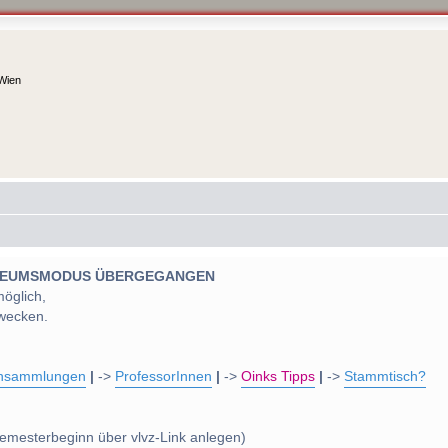
 Wien
 MUSEUMSMODUS ÜBERGEGANGEN
möglich,
wecken.
nsammlungen
|
->
ProfessorInnen
|
->
Oinks Tipps
|
->
Stammtisch?
emesterbeginn über vlvz-Link anlegen)