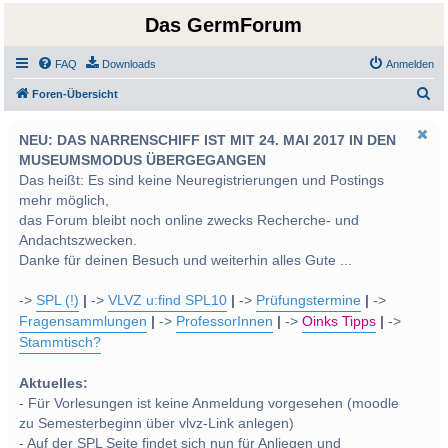
Das GermForum
FAQ
Downloads
Anmelden
S
Foren-Übersicht
u
NEU: DAS NARRENSCHIFF IST MIT 24. MAI 2017 IN DEN
c
MUSEUMSMODUS ÜBERGEGANGEN
h
Das heißt: Es sind keine Neuregistrierungen und Postings
e
mehr möglich,
das Forum bleibt noch online zwecks Recherche- und
Andachtszwecken.
Danke für deinen Besuch und weiterhin alles Gute ...
->
SPL (!)
|
->
VLVZ u:find SPL10
|
->
Prüfungstermine
|
->
Fragensammlungen
|
->
ProfessorInnen
|
->
Oinks Tipps
|
->
Stammtisch?
Aktuelles:
- Für Vorlesungen ist keine Anmeldung vorgesehen (moodle
zu Semesterbeginn über vlvz-Link anlegen)
- Auf der SPL Seite findet sich nun für Anliegen und