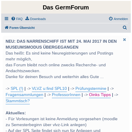
Das GermForum
FAQ
Downloads
Anmelden
S
Foren-Übersicht
u
NEU: DAS NARRENSCHIFF IST MIT 24. MAI 2017 IN DEN
c
MUSEUMSMODUS ÜBERGEGANGEN
h
Das heißt: Es sind keine Neuregistrierungen und Postings
e
mehr möglich,
das Forum bleibt noch online zwecks Recherche- und
Andachtszwecken.
Danke für deinen Besuch und weiterhin alles Gute ...
->
SPL (!)
|
->
VLVZ u:find SPL10
|
->
Prüfungstermine
|
->
Fragensammlungen
|
->
ProfessorInnen
|
->
Oinks Tipps
|
->
Stammtisch?
Aktuelles:
- Für Vorlesungen ist keine Anmeldung vorgesehen (moodle
zu Semesterbeginn über vlvz-Link anlegen)
- Auf der SPL Seite findet sich nun für Anliegen und