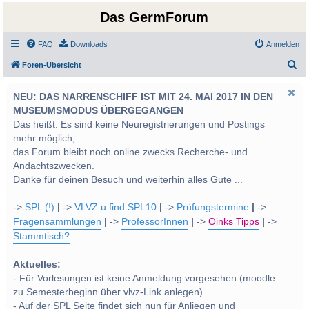
Das GermForum
FAQ
Downloads
Anmelden
S
Foren-Übersicht
u
NEU: DAS NARRENSCHIFF IST MIT 24. MAI 2017 IN DEN
c
MUSEUMSMODUS ÜBERGEGANGEN
h
Das heißt: Es sind keine Neuregistrierungen und Postings
e
mehr möglich,
das Forum bleibt noch online zwecks Recherche- und
Andachtszwecken.
Danke für deinen Besuch und weiterhin alles Gute ...
->
SPL (!)
|
->
VLVZ u:find SPL10
|
->
Prüfungstermine
|
->
Fragensammlungen
|
->
ProfessorInnen
|
->
Oinks Tipps
|
->
Stammtisch?
Aktuelles:
- Für Vorlesungen ist keine Anmeldung vorgesehen (moodle
zu Semesterbeginn über vlvz-Link anlegen)
- Auf der SPL Seite findet sich nun für Anliegen und