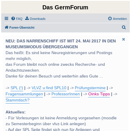
Das GermForum
FAQ
Downloads
Anmelden
S
Foren-Übersicht
u
NEU: DAS NARRENSCHIFF IST MIT 24. MAI 2017 IN DEN
c
MUSEUMSMODUS ÜBERGEGANGEN
h
Das heißt: Es sind keine Neuregistrierungen und Postings
e
mehr möglich,
das Forum bleibt noch online zwecks Recherche- und
Andachtszwecken.
Danke für deinen Besuch und weiterhin alles Gute ...
->
SPL (!)
|
->
VLVZ u:find SPL10
|
->
Prüfungstermine
|
->
Fragensammlungen
|
->
ProfessorInnen
|
->
Oinks Tipps
|
->
Stammtisch?
Aktuelles:
- Für Vorlesungen ist keine Anmeldung vorgesehen (moodle
zu Semesterbeginn über vlvz-Link anlegen)
- Auf der SPL Seite findet sich nun für Anliegen und