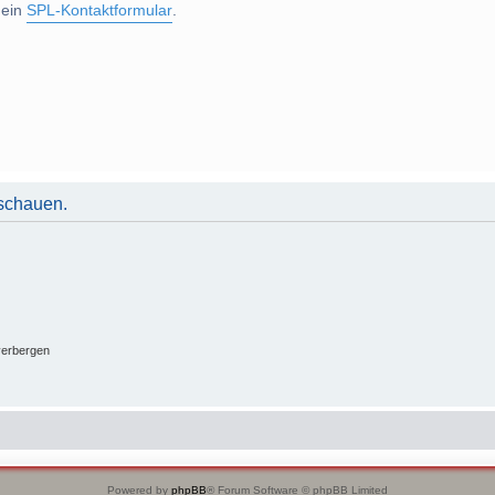
 ein
SPL-Kontaktformular
.
uschauen.
verbergen
Powered by
phpBB
® Forum Software © phpBB Limited