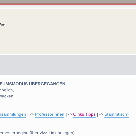
 Wien
 MUSEUMSMODUS ÜBERGEGANGEN
möglich,
wecken.
nsammlungen
|
->
ProfessorInnen
|
->
Oinks Tipps
|
->
Stammtisch?
emesterbeginn über vlvz-Link anlegen)