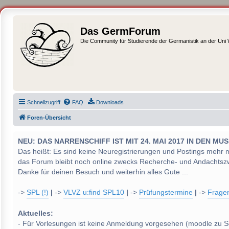
Das GermForum
Die Community für Studierende der Germanistik an der Uni
Schnellzugriff
FAQ
Downloads
Foren-Übersicht
NEU: DAS NARRENSCHIFF IST MIT 24. MAI 2017 IN DEN
Das heißt: Es sind keine Neuregistrierungen und Postings mehr 
das Forum bleibt noch online zwecks Recherche- und Andachtsz
Danke für deinen Besuch und weiterhin alles Gute ...
->
SPL (!)
|
->
VLVZ u:find SPL10
|
->
Prüfungstermine
|
->
Frage
Aktuelles:
- Für Vorlesungen ist keine Anmeldung vorgesehen (moodle zu S